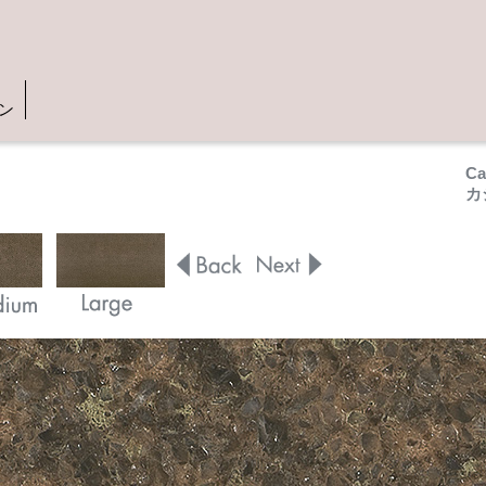
ン
Ca
カ