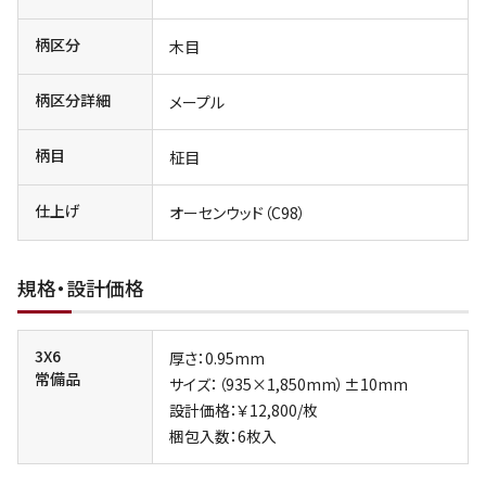
柄区分
木目
柄区分詳細
メープル
柄目
柾目
仕上げ
オーセンウッド（C98）
規格・設計価格
3X6
厚さ：0.95mm
常備品
サイズ：（935×1,850mm）±10mm
設計価格：￥12,800/枚
梱包入数：6枚入