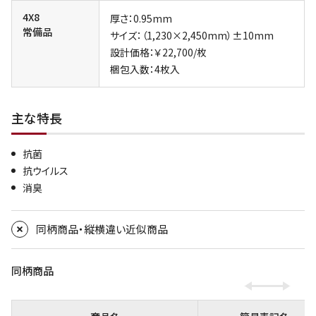
4X8
厚さ：0.95mm
常備品
サイズ：（1,230×2,450mm）±10mm
設計価格：￥22,700/枚
梱包入数：4枚入
主な特長
抗菌
抗ウイルス
消臭
同柄商品・縦横違い近似商品
同柄商品