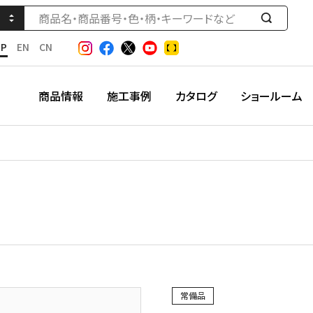
検
索
JP
EN
CN
す
る
商品情報
施工事例
カタログ
ショールーム
常備品