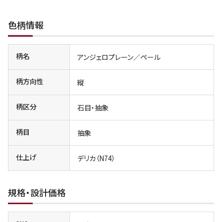
色柄情報
柄名
アンジェロプレーン／ペール
柄方向性
縦
柄区分
石目・抽象
柄目
抽象
仕上げ
デリカ（N74）
規格・設計価格