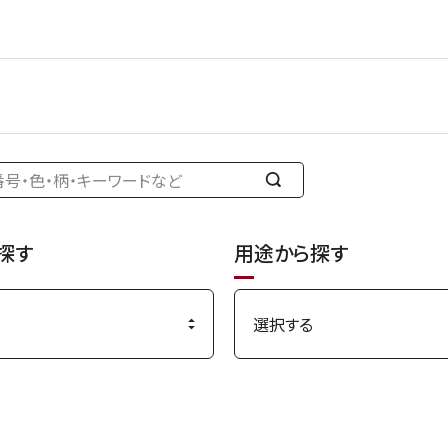
検
索
す
探す
用途から探す
る