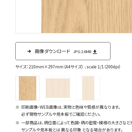
画像ダウンロード
画像ダウンロード
画像ダウンロード
JPG:2.6MB
JPG:117KB
JPG:1.2MB
サイズ：210mm×297mm（A4サイズ） 、scale 1/1（200dpi）
印刷画像・WEB画像は、実物と色味や質感が異なります。
必ず現物サンプルや見本板でご確認ください。
一部商品は、柄位置によって色調・柄の密度・模様の大きさなど
サンプルや見本板とは 異なる印象 となる場合があります。