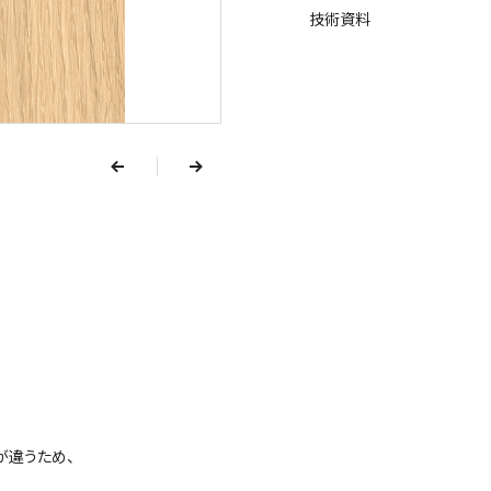
技術資料
v
e
r
p
n
e
x
t
が違うため、