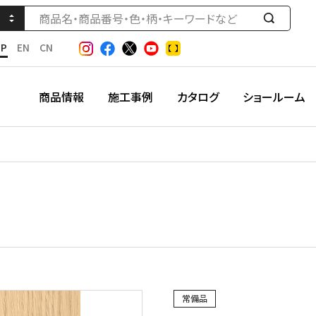
検
索
JP
EN
CN
す
る
商品情報
施工事例
カタログ
ショールーム
常備品