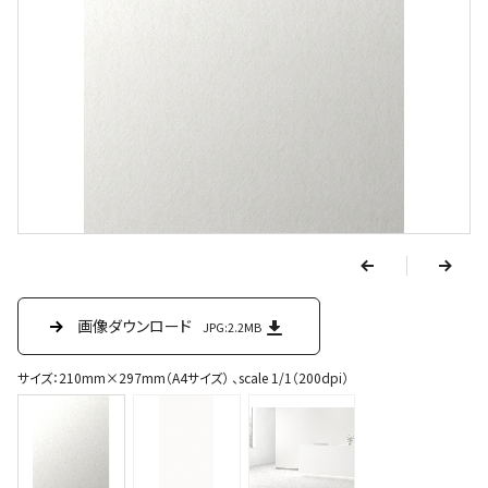
v
e
r
p
n
e
画像ダウンロード
画像ダウンロード
画像ダウンロード
JPG:2.2MB
JPG:779KB
JPG:258KB
x
t
サイズ：210mm×297mm（A4サイズ） 、scale 1/1（200dpi）