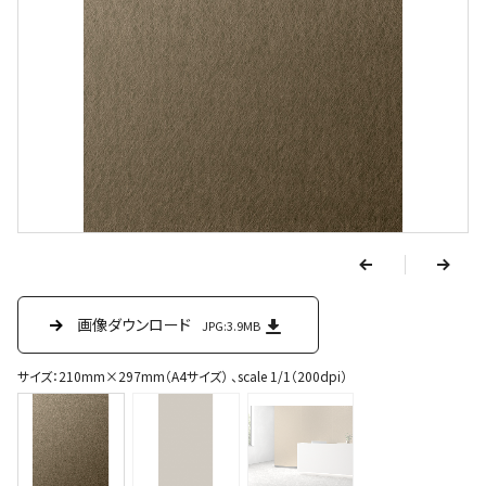
v
e
r
p
n
e
画像ダウンロード
画像ダウンロード
画像ダウンロード
JPG:3.9MB
JPG:810KB
JPG:276KB
x
t
サイズ：210mm×297mm（A4サイズ） 、scale 1/1（200dpi）