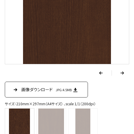
v
e
r
p
n
e
画像ダウンロード
画像ダウンロード
画像ダウンロード
JPG:4.5MB
JPG:70.6KB
JPG:1.3MB
x
t
サイズ：210mm×297mm（A4サイズ） 、scale 1/1（200dpi）