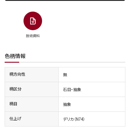
技術資料
色柄情報
柄方向性
無
柄区分
石目・抽象
柄目
抽象
仕上げ
デリカ（N74）