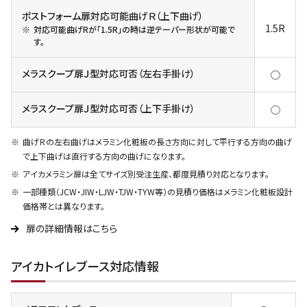
ポストフォーム扉対応可能曲げＲ（上下曲げ）
1.5R
対応可能曲げRが「1.5R」の時は逆テーパー形状が可能で
す。
メラスクープ扉Ｊ型対応可否（左右手掛け）
◯
メラスクープ扉Ｊ型対応可否（上下手掛け）
◯
曲げＲの左右曲げはメラミン化粧板の長さ方向に対して平行する方向の曲げ
で上下曲げは直行する方向の曲げになります。
アイカメラミン扉は全てサイズ別受注生産、都度見積り対応となります。
一部種類（JCW・JIW・LJW・TJW・TYW等）の見積り価格はメラミン化粧板設計
価格帯とは異なります。
扉の詳細情報はこちら
アイカトイレブース対応情報