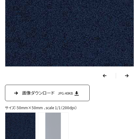
v
e
r
p
n
e
画像ダウンロード
画像ダウンロード
JPG:40KB
JPG:31.9KB
x
t
サイズ：50mm×50mm 、scale 1/1（200dpi）