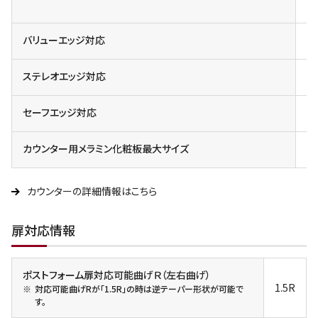
一
バリューエッジ対応
対
ステレオエッジ対応
対
セーフエッジ対応
カウンター用メラミン化粧板最大サイズ
4X
カウンターの詳細情報はこちら
扉対応情報
ポストフォーム扉対応可能曲げＲ（左右曲げ）
1.5R
対応可能曲げRが「1.5R」の時は逆テーパー形状が可能で
す。