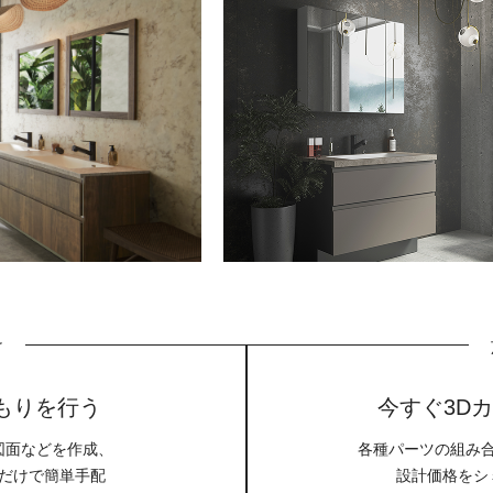
け
もりを行う
今すぐ3D
図面などを作成、
各種パーツの組み
だけで簡単手配
設計価格をシ