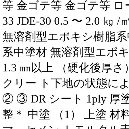
等 金ゴテ等 金ゴテ等 ローラー
33 JDE-30 0.5 〜 2.0 ㎏ /
無溶剤型エポキシ樹脂系
系中塗材 無溶剤型エポキ
1.3 ㎜以上 （硬化後厚
クリー ト下地の状態によ
② ③ DR シート 1ply
整＊ 中塗 （1） 上塗 