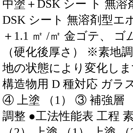
中塗＋DSK シー ト 
DSK シート 無溶剤型エポ
＋1.1 ㎡ /㎡ 金ゴテ、 
（硬化後厚さ） ※素地
地の状態により変化しま
構造物用 D 種対応 ガラスク
④ 上塗 （1） ③ 補強層 
調整 ●工法性能表 工程 
（2） 上塗 （1） 上塗