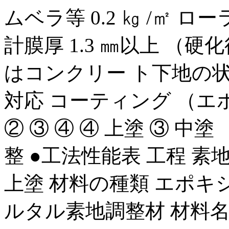
ムベラ等 0.2 ㎏ /㎡ ロー
計膜厚 1.3 ㎜以上 （
はコンクリー ト下地の状
対応 コーティング （エポ
② ③ ④ ④ 上塗 ③ 中塗
整 ●工法性能表 工程 素地
上塗 材料の種類 エポキ
ルタル素地調整材 材料名