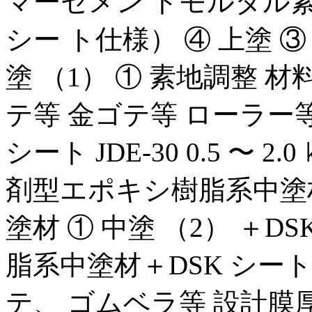
マーセメン トモルタル素地
シー ト仕様） ④ 上塗 ③ 
塗 （1） ① 素地調整 
テ等 金ゴテ等 ローラー等 JDE
シート JDE-30 0.5 〜 2.0 
剤型エポキシ樹脂系中塗
塗材 ① 中塗 （2） ＋
脂系中塗材＋DSK シート 0.
テ、 ゴムベラ等 設計膜厚