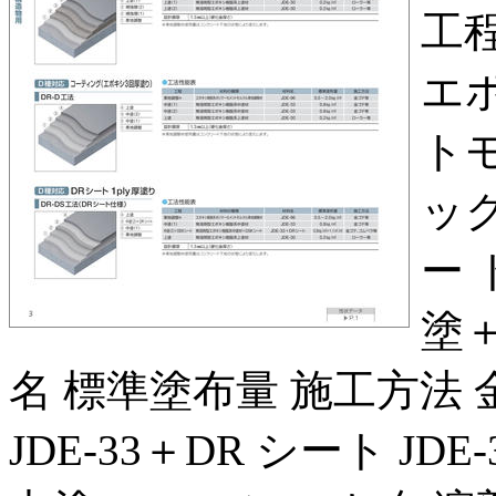
工程
エ
ト
ック
ー 
塗＋
名 標準塗布量 施工方法 金
JDE-33＋DR シート JDE-30 