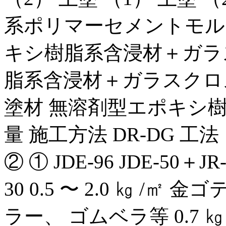
系ポリマーセメントモル
キシ樹脂系含浸材＋ガラ
脂系含浸材＋ガラスクロ
塗材 無溶剤型エポキシ樹
量 施工方法 DR-DG 工
② ① JDE-96 JDE-50＋JR-
30 0.5 〜 2.0 ㎏ /㎡ 金ゴ
ラー、 ゴムベラ等 0.7 ㎏ 