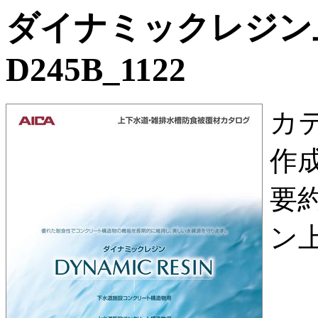
ダイナミックレジン
D245B_1122
カ
作
要
ン