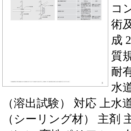
コ
術
成 
質規
耐
水道
（溶出試験） 対応 上水道用 
（シーリング材） 主剤 主