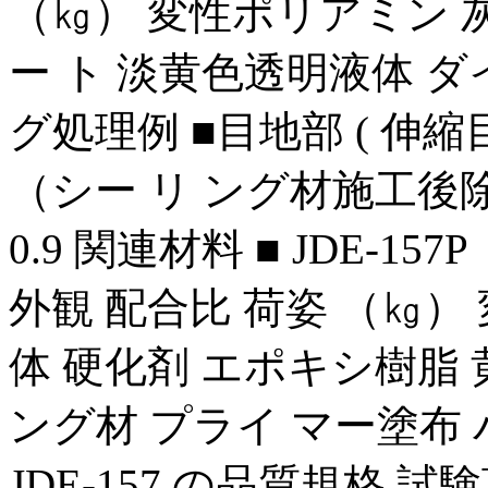
（㎏） 変性ポリアミン 
ー ト 淡黄色透明液体 
グ処理例 ■目地部 ( 伸縮
（シー リ ング材施工後除去）
0.9 関連材料 ■ JDE-1
外観 配合比 荷姿 （㎏
体 硬化剤 エポキシ樹脂 
ング材 プライ マー塗布 バッ 
JDE-157 の品質規格 