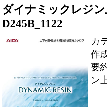
ダイナミックレジン
D245B_1122
カ
作
要
ン