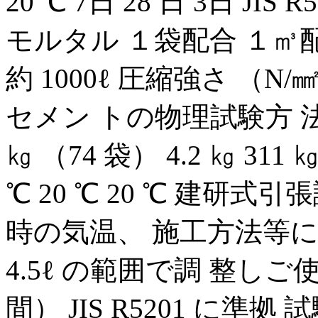
20 ℃ 7日 28 日 3日 JIS
モルタル １袋配合 １㎥配合
約 1000ℓ 圧縮強さ （N/㎟） 
セメン トの物理試験方 法に準拠
㎏ （74 袋） 4.2 ㎏ 311
℃ 20 ℃ 20 ℃ 建研
時の気温、 施工方法等によ
4.5ℓ の範囲で調 整し
間） JIS R5201 に準拠