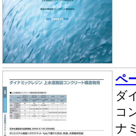
ペー
ダ
コ
ナ