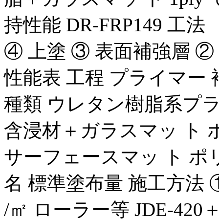
持性能 DR-FRP149 工法 
④ 上塗 ③ 表面補強層 ②
性能表 工程 プライマー 
種類 ウレタン樹脂系プ
含浸材＋ガラスマッ ト
サーフェースマッ ト ポ
名 標準塗布量 施工方法 ① JD
/㎡ ローラー等 JDE-420＋JR