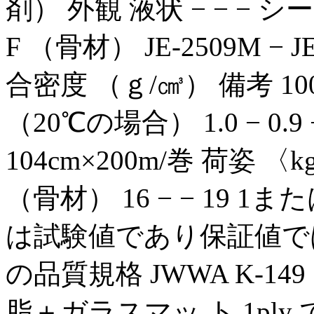
剤） 外観 液状 − − − 
F （骨材） JE-2509M − 
合密度 （ｇ/㎤） 備考 100:
（20℃の場合） 1.0 − 0.9 −
104cm×200m/巻 荷姿 
（骨材） 16 − − 19 1ま
は試験値であり保証値で
の品質規格 JWWA K-14
脂＋ガラスマッ ト 1pl