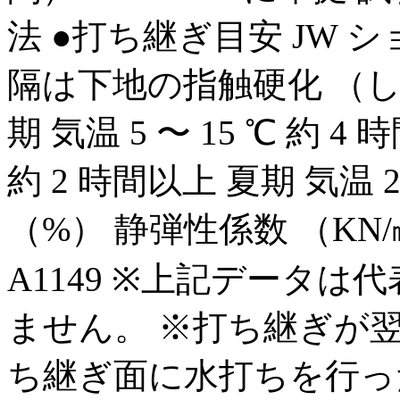
法 ●打ち継ぎ目安 JW 
隔は下地の指触硬化 （し
期 気温 5 〜 15 ℃ 約 4 
約 2 時間以上 夏期 気温 
（%） 静弾性係数 （KN/㎟） 2
A1149 ※上記データ
ません。 ※打ち継ぎが
ち継ぎ面に水打ちを行った