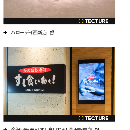
ハローデイ西新店
金沢回転寿司 すし食いねぇ！ 金沢駅前店