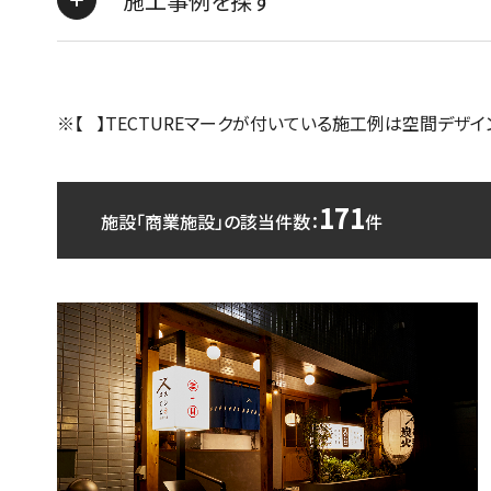
施工事例を探す
※【 】TECTUREマークが付いている施工例は空間デザイ
171
施設「商業施設」の該当件数：
件