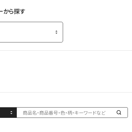
索
す
ーから探す
る
検
索