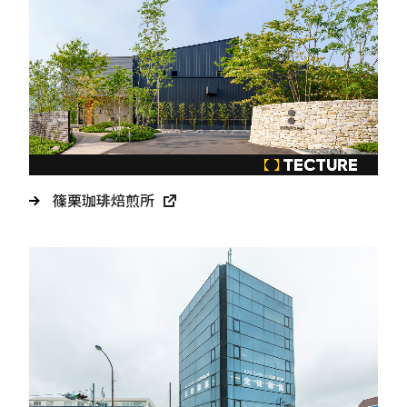
篠栗珈琲焙煎所