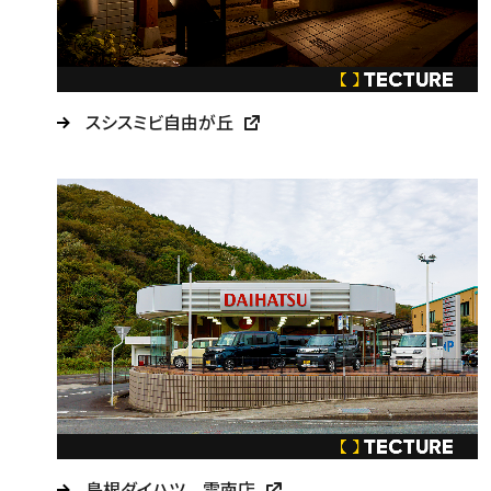
スシスミビ自由が丘
島根ダイハツ 雲南店