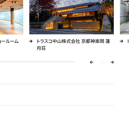
v
ョールーム
トラスコ中山株式会社 京都神楽岡 蓮
e
月荘
r
p
n
e
x
t