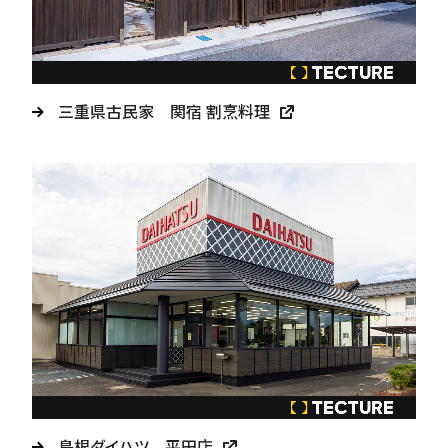
三重県古民家 関宿 割烹料理
島根ダイハツ 平田店