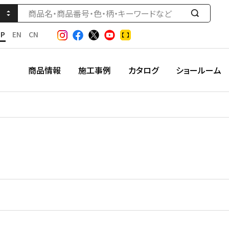
検
索
JP
EN
CN
す
る
商品情報
施工事例
カタログ
ショールーム