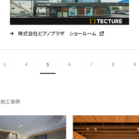
株式会社ピアノプラザ ショールーム
3
4
6
7
8
9
5
め施工事例