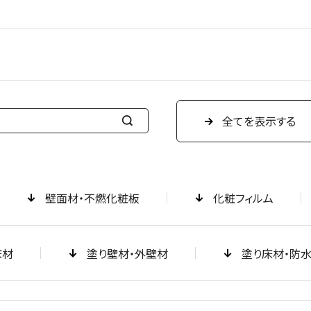
全てを表示する
検
索
す
る
壁面材・不燃化粧板
化粧フィルム
床材
塗り壁材・外壁材
塗り床材・防