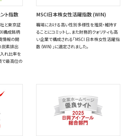
シェント指数
MSCI日本株女性活躍指数 (WIN)
ス社と東京証
職場における高い性別多様性を推奨・維持す
IX構成銘柄
ることにコミットし、また財務的クォリティも高
境情報の開
い企業で構成される「MSCI 日本株女性活躍指
り炭素排出
数（WIN）」に選定されました。
み入れ比率を
類で最高位の