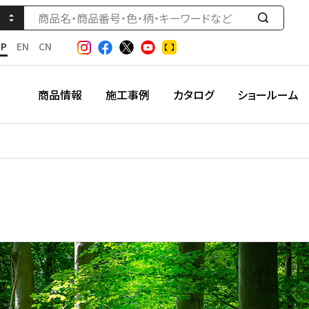
検
索
JP
EN
CN
す
る
商品情報
施工事例
カタログ
ショールーム