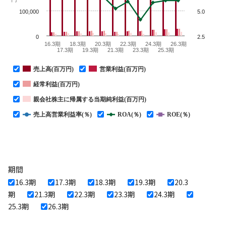
100,000
5.0
0
2.5
16.3期
18.3期
20.3期
22.3期
24.3期
26.3期
17.3期
19.3期
21.3期
23.3期
25.3期
売上高(百万円)
営業利益(百万円)
経常利益(百万円)
親会社株主に帰属する当期純利益(百万円)
売上高営業利益率(％)
ROA(％)
ROE(％)
期間
16.3期
17.3期
18.3期
19.3期
20.3
期
21.3期
22.3期
23.3期
24.3期
25.3期
26.3期