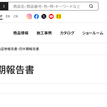
検
索
JP
EN
CN
す
る
商品情報
施工事例
カタログ
ショールーム
価証券報告書・四半期報告書
期報告書