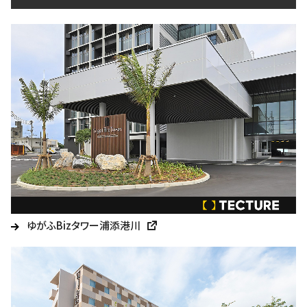
ゆがふBizタワー浦添港川