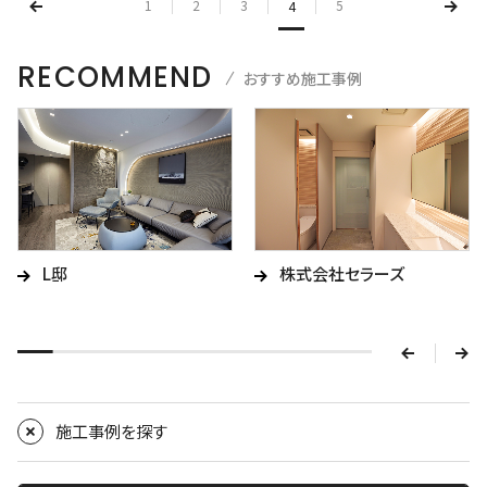
1
2
3
5
4
RECOMMEND
おすすめ施工事例
v
L邸
株式会社セラーズ
e
r
p
n
e
x
施工事例を探す
t