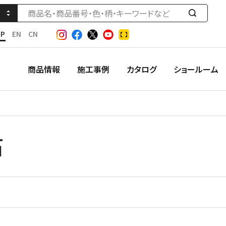
検
索
JP
EN
CN
す
る
商品情報
施工事例
カタログ
ショールーム
石