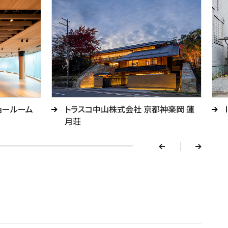
v
ョールーム
トラスコ中山株式会社 京都神楽岡 蓮
e
月荘
r
p
n
e
x
t