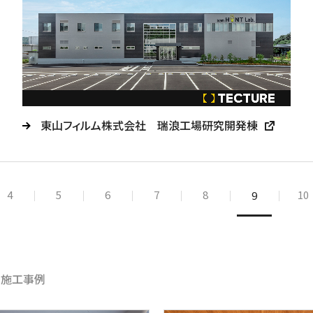
東山フィルム株式会社 瑞浪工場研究開発棟
4
5
6
7
8
10
9
め施工事例