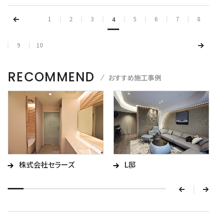
1
2
3
5
6
7
8
4
9
10
RECOMMEND
おすすめ施工事例
v
e
株式会社セラーズ
L邸
r
p
n
e