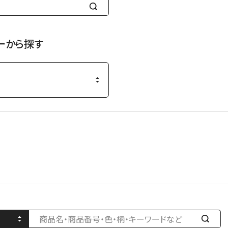
検
索
す
ーから探す
る
検