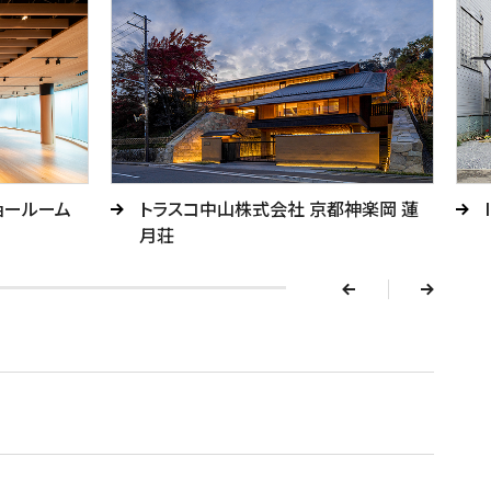
v
ョールーム
トラスコ中山株式会社 京都神楽岡 蓮
e
月荘
r
p
n
e
x
t