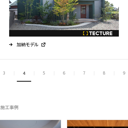
加納モデル
3
5
6
7
8
9
4
め施工事例