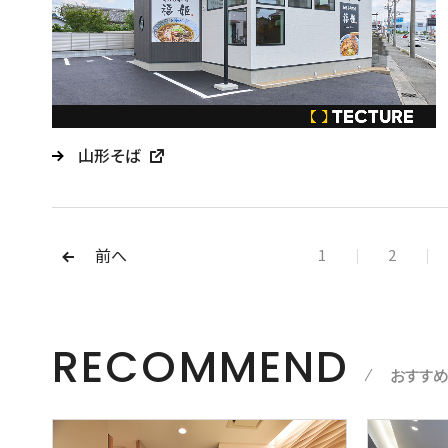
山形そば
前へ
1
2
RECOMMEND
おすす