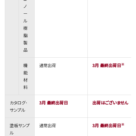
ノ
ー
ル
樹
脂
製
品
※
機
通常出荷
3月 最終出荷日
能
材
料
カタログ･
3月 最終出荷日
出荷はございません
サンプル
※
塗板サンプ
通常出荷
3月 最終出荷日
ル