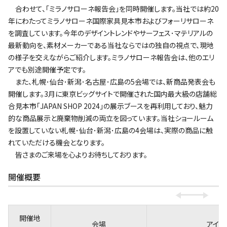
合わせて、｢ミラノサローネ報告会｣を同時開催します。当社では約20
年にわたってミラノサローネ国際家具見本市およびフォーリサローネ
を調査しています。今年のデザイントレンドやサーフェス･マテリアルの
最新動向を、素材メーカーである当社ならではの独⾃の視点で、現地
の様⼦を交えながらご紹介します。ミラノサローネ報告会は、他のエリ
アでも別途開催予定です。
また、札幌･仙台･新潟･名古屋･広島の5会場では、新商品発表会も
開催します。3月に東京ビッグサイトで開催された国内最大級の店舗総
合見本市「JAPAN SHOP 2024」の展示ブースを再利用しており、魅力
的な商品展示と廃棄物削減の両立を図っています。当社ショールーム
を設置していない札幌･仙台･新潟･広島の4会場は、実際の商品に触
れていただける機会となります。
皆さまのご来場を心よりお待ちしております。
開催概要
開催地
会場
アイカ