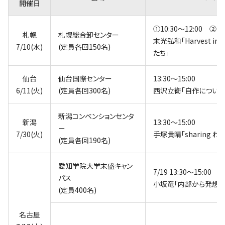
開催日
①10:30～12:00 ②13:
札幌
札幌総合卸センター
末光弘和｢Harvest in
7/10(水)
(定員各回150名)
たち｣
仙台
仙台国際センター
13:30～15:00
6/11(火)
(定員各回300名)
西沢立衛｢自作について
新潟コンベンションセンタ
新潟
13:30～15:00
ー
7/30(火)
手塚貴晴｢sharing わ
(定員各回190名)
愛知学院大学末盛キャン
7/19 13:30～15:00
パス
小坂竜｢内部から発想す
(定員400名)
名古屋