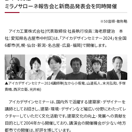
ミラノサローネ報告会と新商品発表会を同時開催
※50音順･敬称略
アイカ工業株式会社(代表取締役 社長執行役員：海老原健治 本
社：愛知県名古屋市中村区)は、｢アイカデザインセミナー2024｣を全国
6都市(札幌･仙台･新潟･名古屋･広島･福岡)で開催します。
▲アイカデザインセミナー2024講師陣(左から小坂竜、山道拓人、末光弘和、手塚
貴晴、西沢立衛、光井純)
アイカデザインセミナーは、国内外で活躍する建築家･デザイナーを
講師としてお招きし、建築･環境･デザインなど幅広い分野にわたってレ
クチャーしていただく文化活動です。建築文化の向上･発展への貢献を
目的として2004年から開催しており、講演会の開催機会が少ない地方
都市での開催は、好評を博しています。