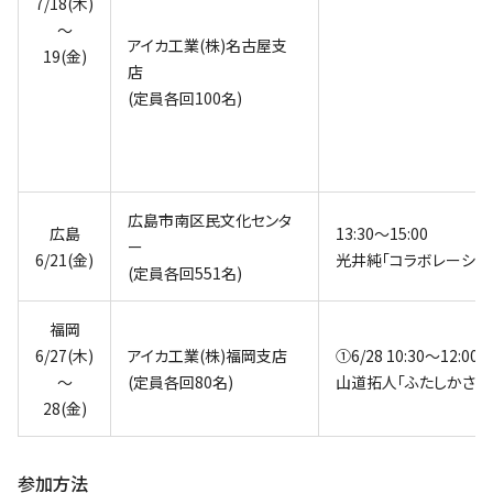
7/18(木)
～
アイカ工業(株)名古屋支
19(金)
店
(定員各回100名)
広島市南区民文化センタ
広島
13:30～15:00
ー
6/21(金)
光井純｢コラボレーショ
(定員各回551名)
福岡
6/27(木)
アイカ工業(株)福岡支店
①6/28 10:30～12:00 
～
(定員各回80名)
山道拓人｢ふたしかさを
28(金)
参加方法