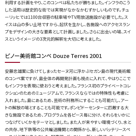
利用する計画をやり、このコンペは私たちが勝ちました。インフラのこう
した活用は歴史的な街では実現がなかなかむずかしいものです。チュ
ーリッヒでは1100台収容の駐車場やTV用放送施設が必要でした。ス
イスは山の多い土地ですから、起伏を生かし、各施設へのアクセスラン
プをデザインの大きな要素として計画しました。さらに出会いの場、スイ
スというイメージの3次元的解釈を大切に考えました。
ピノー美術館コンペ Douze Terres 2001
安藤忠雄案に負けてしまったセーヌ河に浮かぶセガン島の現代美術館
のコンペ案ですが、島全体の再開発計画も視点に入れて、やはりここで
もインフラを表現に使おうと考えました。フランス初のプライベートコレ
クションのためのミュージアムで、フランスならではの特殊性も考慮に
入れました。島にあるため、芸術の刑務所にすることも可能だし、アー
トの解放の場とすることも可能です。ポンピドーセンターに匹敵する大
きな施設であるため、プログラムを各ピース毎に分け、それらをいかに
つなげていくかをテーマとしました。また人が来やすい環境づくり、水と
の共存、地下鉄等の公共輸送機関との関係から、新しいバッテリースペ