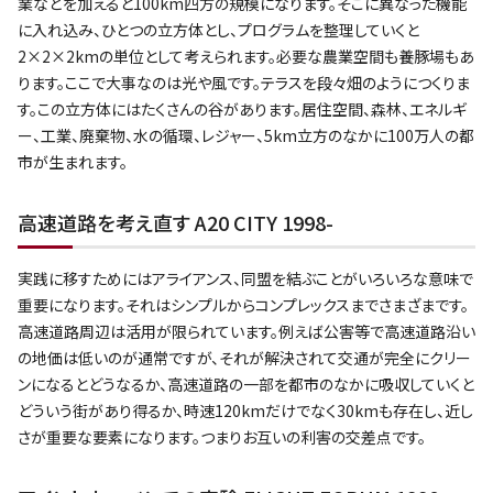
業などを加えると100km四方の規模になります。そこに異なった機能
に入れ込み、ひとつの立方体とし、プログラムを整理していくと
2×2×2kmの単位として考えられます。必要な農業空間も養豚場もあ
ります。ここで大事なのは光や風です。テラスを段々畑のようにつくりま
す。この立方体にはたくさんの谷があります。居住空間、森林、エネルギ
ー、工業、廃棄物、水の循環、レジャー、5km立方のなかに100万人の都
市が生まれます。
高速道路を考え直す A20 CITY 1998-
実践に移すためにはアライアンス、同盟を結ぶことがいろいろな意味で
重要になります。それはシンプルからコンプレックスまでさまざまです。
高速道路周辺は活用が限られています。例えば公害等で高速道路沿い
の地価は低いのが通常ですが、それが解決されて交通が完全にクリー
ンになるとどうなるか、高速道路の一部を都市のなかに吸収していくと
どういう街があり得るか、時速120kmだけでなく30kmも存在し、近し
さが重要な要素になります。つまりお互いの利害の交差点です。