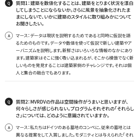
質問1：建築を数値化することは、建築をとりまく状況を漂白
Q
してしまうことにならないか。さらに風景を抽象化されたま
まにしないで、いかに建築のスタイルに取り組みかについて
お聞きしたい。
マース：データは現状を説明するためであると同時に仮説を語
A
るためのものです。データや数値を使って仮説で新しい建築やア
ーバニズムを説明します。新鮮さはいろいろな情報のなかにあり
ます。建築家はそこに強く吸い込まれるが、そこから模倣でなく新
しいものを発見することは建築家側のチャレンジです。それは個
人と集合の融合でもあります。
質問2：MVRDVの作品は空間操作がうまいと思いますが、
Q
何々らしさが感じられない。プログラムそれぞれの「それらし
さ」については、どのように意識されていますか。
マース：私たちはドイツのある墓地のコンペに、従来の墓地とは
A
異なる提案をして入賞しました。モダニティとは与えられた「それ