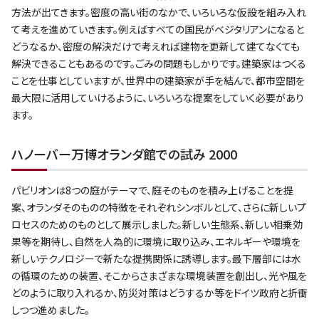
方法が出てきます。密度の高い街のなかで、いろいろな仮設を組み入れ
て考えを進めていきます。例えばすべての国民がベジタリアンになると
どうなるか、密度の解決だけで考えれば建物を更新して建てなくても
解決できることもあるのです。ごみの問題もしかりです。建築家はつくる
ことを仕事としていますが、世界中の建築家が手を結んで、都市空間を
最大限に活用していけるように、いろいろな提案をしていく必要があり
ます。
ハノーバー万博オランダ館での試み 2000
パビリオンは8つの庭がテーマで、庭そのものを積み上げることを提
案、オランダそのものの特徴をそれぞれシンボルとして、さらに新しいプ
ロセスのためのものとして展示しました。新しい生態系、新しい相乗効
果等を期待し、自然を人為的に環境に取り込み、エネルギーや環境を
新しいテクノロジーで新たな提携関係に誘導します。最下層部には水
の循環のための装置、そこからさまざまな環境装置を創出し、光や風を
どのように取り入れるか、防災対策はどうするか等をドイツ政府と折衝
しつつ進めました。