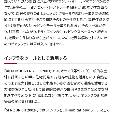
加えていくという計画にジェノヴァのポンテ・パローディのコンペがあり
ます。海岸の土手沿いにスーパーストラーダ（高速道路）を通す計画の
なかで、周辺の既存の街とショッピングモールを結び、一帯を交通の結
節点とする計画です。そこで道路そのものを建物と考え、高速道路を持
2
ち上げ5万m
のショッピングモールを取り込みます。その上を車が走
り、駐車場につながり、ドライブインのショッピングスペースへと続きま
す。地表からうねりながら上がっているため、地表は解放され、人のた
めのピアッツァには車は入ってきません。
インフラをツールとして活用する
「4D DIJKHUIZEN 2000-2003」
では、オランダ郊外のごく一般的な土
地に計画する40戸の住宅開発です。既存の建物を活用したり、自然を
そのまま拡大利用し、さらに水路や小さな道も含めて道路を活用する
方法を探りました。そして最終的に40戸の住宅やさまざまな必要な機
能をすべて道の下に計画したコンペ案です。しかし、オランダの別な建
築家の案に負けました。
「SFR ZURICH 2002-」
では、インフラをCo-habitationのツールとして