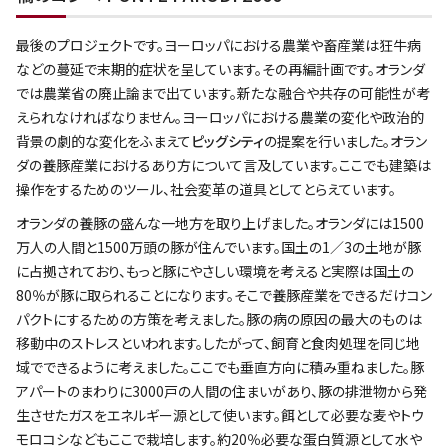
最後のプロジェクトです。ヨーロッパにおける農業や畜産業は狂牛病
などの蔓延で末期的症状を呈しています。その再編計画です。オランダ
では農業省の廃止論まで出ています。新たな融合や共存の可能性が考
えられなければなりません。ヨーロッパにおける農業の変化や政治的
背景の劇的な変化をふまえて
ピッグシティ
の提案を行いました。オラン
ダの養豚産業におけるあり方について言及しています。ここでも建築は
操作をするためのツール、社会変革の道具としてとらえています。
オランダの養豚の盛んな一地方を取り上げました。オランダには1500
万人の人間と1500万頭の豚が住んでいます。国土の1／3の土地が豚
に占拠されており、もっと豚にやさしい環境を考えると実際は国土の
80％が豚に取られることになります。そこで養豚産業をできるだけコン
パクトにするための方策を考えました。豚の病の原因の最大のものは
移動中のストレスといわれます。したがって、飼育と食肉処理を同じ地
域でできるように考えました。ここでも垂直方向に積み重ねました。豚
アパートのまわりに3000戸の人間の住まいがあり、豚の排泄物から発
生させたガスをエネルギー源として使います。餌として必要な麦やトウ
モロコシなどもここで栽培します。約20％必要な蛋白質源として水や