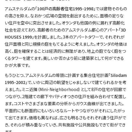
アムステルダムの
「100戸の高齢者住宅1995-1998」
では建物そのもの
の高さを抑え、なおかつ広場の空間を創出するために、面積の足りな
い住戸を空中に突出させました。オランダも他国の例に漏れず高齢化
社会を迎えており、高齢者のためのアムステルダム都心のアパート
「3D
HOUSES 1999」
を計画しました。3本のアパートタワーで、それぞれが
住戸面積と同じ規模の庭をもてるように考えました。オランダの地価は
高く、庭を確保することは経済的に無理があり、地上の庭でなく庭をつ
くるタワーを建てます。美しいか否かより前に建築家として何ができる
かが大事です。
もうひとつ、アムステルダムの埠頭に計画する集合住宅計画
「Silodam
1995-2002」
で、いかに周辺の眺望をじゃましないで建てられるかを考
えました。ミニ近隣（Mini-Neighborhood）として8戸の住宅が回廊で
つながり、2階建ての廊下やパティオつきの住戸を組み合わせて配置し
ます。コストやさまざまな要素の分析からガウス曲線が出てきました。
平面的にも断面的にもいろいろなルートやつながりがそれにしたがっ
て出てきます。価格も異なれば、広さも明るさもそれぞれ違う住戸がで
き、それらが積み重なっていき、共有施設や公共施設もできて街ができ
ます。