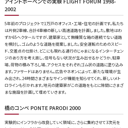
アイントホーベンでの実験 FLIGHT FORUM 1998-
2002
5年前のプロジェクトで1万戸のオフィス・工場・住宅の計画です。私たち
は片側2車線、合計4車線の新しい高速道路を計画しました。敷地はわ
ずか65ヘクタールですが、建築家として無機質な箱の連続でない道路
を検討し、ゴムのような道路を提案しました。安全運転のためのスピー
ド、交差点の仕掛け、どこにも現れる通行のじゃまになるインターチェン
ジのあり方を考え直し、信号もない状況が生み出せるかどうか、駐車
場、荷物の積み下ろし場、アクセスをそれぞれゴム状の道路に塗り込み
ます。ファサードはありません。広告やネオンによって、新たな環境が生
み出され、24時間さまざまなサインが機能を知らせてくれ、新しいメト
ロラインも引かれます。地元の建築家がこの道路をもとに隙間にさまざ
まな施設を計画して埋めていきます。
橋のコンペ PONTE PARODI 2000
実験的にインフラから改良していく領域に、さらに集約させて3次元を