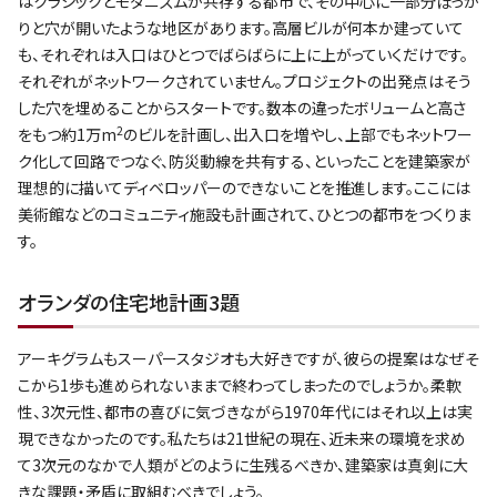
はクラシックとモダニズムが共存する都市で、その中心に一部分ぽっか
りと穴が開いたような地区があります。高層ビルが何本か建っていて
も、それぞれは入口はひとつでばらばらに上に上がっていくだけです。
それぞれがネットワークされていません。プロジェクトの出発点はそう
した穴を埋めることからスタートです。数本の違ったボリュームと高さ
2
をもつ約1万m
のビルを計画し、出入口を増やし、上部でもネットワー
ク化して回路でつなぐ、防災動線を共有する、といったことを建築家が
理想的に描いてディベロッパーのできないことを推進します。ここには
美術館などのコミュニティ施設も計画されて、ひとつの都市をつくりま
す。
オランダの住宅地計画3題
アーキグラムもスーパースタジオも大好きですが、彼らの提案はなぜそ
こから1歩も進められないままで終わってしまったのでしょうか。柔軟
性、3次元性、都市の喜びに気づきながら1970年代にはそれ以上は実
現できなかったのです。私たちは21世紀の現在、近未来の環境を求め
て3次元のなかで人類がどのように生残るべきか、建築家は真剣に大
きな課題・矛盾に取組むべきでしょう。