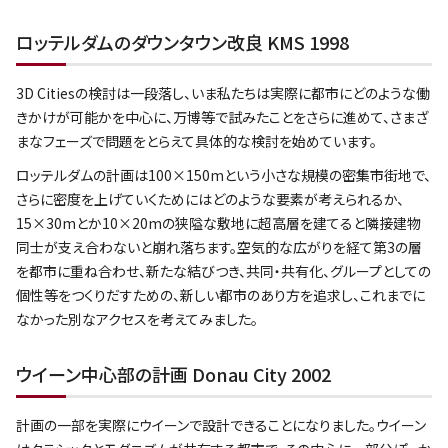
ロッテルダムのダウンタウン改良 KMS 1998
3D Citiesの検討は一段落し、いま私たちは実際に都市にどのような働
きかけが可能かを中心に、万博等で試みたことをさらに進めて、さまざ
まなフェーズで問題をとらえて具体的な検討を始めています。
ロッテルダムの計画は100×150mという小さな規模の密集市街地で、
さらに密度を上げていくためにはどのような要素が考えられるか、
15×30mとか10×20mの狭隘な敷地に超高層を建てると隣接建物
同士が支え合わないと崩れ落ちます。空気的な広がりを経て第3の層
を都市に重ね合わせ、新たな結びつき、共同・共有化、グループとしての
個性等をつくりだすための、新しい都市のあり方を追求し、これまでに
なかった別なアクセスを考えてみました。
ウイーン中心部の計画 Donau City 2002
計画の一部を実際にウイーンで設計できることになりました。ウイーン