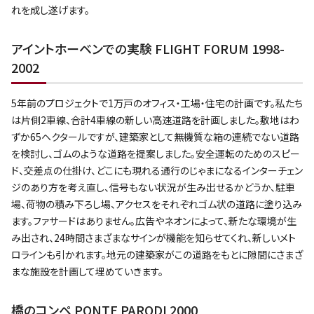
れを成し遂げます。
アイントホーベンでの実験 FLIGHT FORUM 1998-
2002
5年前のプロジェクトで1万戸のオフィス・工場・住宅の計画です。私たち
は片側2車線、合計4車線の新しい高速道路を計画しました。敷地はわ
ずか65ヘクタールですが、建築家として無機質な箱の連続でない道路
を検討し、ゴムのような道路を提案しました。安全運転のためのスピー
ド、交差点の仕掛け、どこにも現れる通行のじゃまになるインターチェン
ジのあり方を考え直し、信号もない状況が生み出せるかどうか、駐車
場、荷物の積み下ろし場、アクセスをそれぞれゴム状の道路に塗り込み
ます。ファサードはありません。広告やネオンによって、新たな環境が生
み出され、24時間さまざまなサインが機能を知らせてくれ、新しいメト
ロラインも引かれます。地元の建築家がこの道路をもとに隙間にさまざ
まな施設を計画して埋めていきます。
橋のコンペ PONTE PARODI 2000