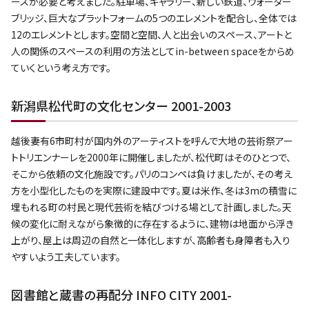
ースが必要と考えました。駐車場、ギャラリー、新しい鉄道、ウォーター
ブリッジ、巨大なプラットフォームの5つのエレメントを配合し、全体では
12のエレメントとします。空間と空間、人と出会いのスペース、アートと
人の関係のスペースの利用の方法としてin-between spaceをからめ
ていくという考え方です。
新潟県松代町の文化センター 2001-2003
越後妻有6市町村が国内外のアーティストを呼んで大地の芸術祭アー
トトリエンナーレを2000年に開催しましたが、松代町はそのひとつで、
そこから依頼の文化施設です。パリのコンペは負けましたが、その考え
方を小型化したものを実際に建設中です。夏は米作、冬は3mの積雪に
埋もれる町の村民と現代芸術を結びつける場として計画しました。天
候の変化に耐えながら象徴的に存在するように、建物は地面から浮き
上がり、屋上は周辺の自然と一体化しますが、高齢者も身障者も入り
やすいよう工夫しています。
図書館と蔵書の再配分 INFO CITY 2001-