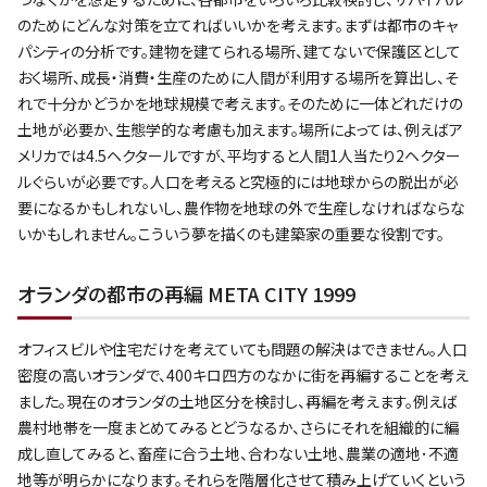
のためにどんな対策を立てればいいかを考えます。まずは都市のキャ
パシティの分析です。建物を建てられる場所、建てないで保護区として
おく場所、成長・消費・生産のために人間が利用する場所を算出し、そ
れで十分かどうかを地球規模で考えます。そのために一体どれだけの
土地が必要か、生態学的な考慮も加えます。場所によっては、例えばア
メリカでは4.5ヘクタールですが、平均すると人間1人当たり2ヘクター
ルぐらいが必要です。人口を考えると究極的には地球からの脱出が必
要になるかもしれないし、農作物を地球の外で生産しなければならな
いかもしれません。こういう夢を描くのも建築家の重要な役割です。
オランダの都市の再編 META CITY 1999
オフィスビルや住宅だけを考えていても問題の解決はできません。人口
密度の高いオランダで、400キロ四方のなかに街を再編することを考え
ました。現在のオランダの土地区分を検討し、再編を考えます。例えば
農村地帯を一度まとめてみるとどうなるか、さらにそれを組織的に編
成し直してみると、畜産に合う土地、合わない土地、農業の適地･不適
地等が明らかになります。それらを階層化させて積み上げていくという