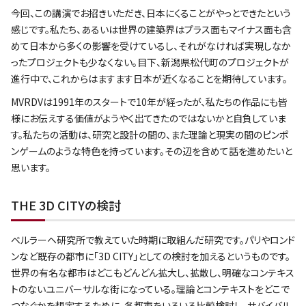
今回、この講演でお招きいただき、日本にくることがやっとできたという
感じです。私たち、あるいは世界の建築界はプラス面もマイナス面も含
めて日本から多くの影響を受けているし、それがなければ実現しなか
ったプロジェクトも少なくない。目下、新潟県松代町のプロジェクトが
進行中で、これからはますます日本が近くなることを期待しています。
MVRDVは1991年のスタートで10年が経ったが、私たちの作品にも皆
様にお伝えする価値がようやく出てきたのではないかと自負していま
す。私たちの活動は、研究と設計の間の、また理論と現実の間のピンポ
ンゲームのような特色を持っています。その辺を含めて話を進めたいと
思います。
THE 3D CITYの検討
ベルラーヘ研究所で教えていた時期に取組んだ研究です。パリやロンド
ンなど既存の都市に「3D CITY」としての検討を加えるというものです。
世界の有名な都市はどこもどんどん拡大し、拡散し、明確なコンテキス
トのないユニバーサルな街になっている。理論とコンテキストをどこで
つなぐかを想定するために、各都市をいろいろ比較検討し、サバイバル