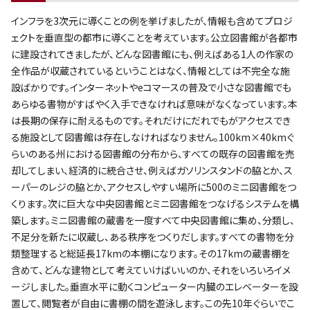
インフラを3次元に導くことの例を挙げましたが、情報も含めてプロジ
ェクトを垂直型の都市に導くことを考えています。公立図書館が各都市
に建設されてきましたが、どんな図書館にも、例えばある1人の作家の
全作品が収蔵されているということはなく、情報としては不完全な施
設ばかりです。インターネットやeコマースの普及で小さな図書館でも
あらゆる書物がすばやく入手できなければ意味がなくなっています。本
は長期の保存に耐えるものです。それだけにだれでもがアクセスでき
る施設として図書館は存在しなければなりません。100km×40kmぐ
らいのある州における図書館の分布から、すべての既存の図書館を売
却してしまい、経済的に統合させ、例えばガソリンスタンドの脇とか、ス
ーパーのレジの脇とか、アクセスしやすい場所に500のミニ図書館をつ
くります。次に巨大な中央図書館とミニ図書館をつなげるシステムを構
築します。ミニ図書館の蔵書を一度すべて中央図書館に集め、分類し、
不足分を新たに収蔵し、ある秩序をつくりだします。すべての書物を分
類整理すると総延長17kmの本棚になります。その17kmの蔵書棚を
含めて、どんな建物として考えていけばいいのか、それをいろいろイメ
ージしました。垂直水平に動くコンピューター内臓のエレベーターを設
置して、閲覧者が自由に書棚の間を遊泳します。この先10年ぐらいでこ