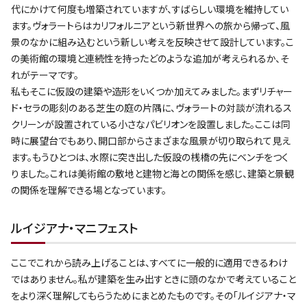
代にかけて何度も増築されていますが、すばらしい環境を維持してい
ます。ヴォラートらはカリフォルニアという新世界への旅から帰って、風
景のなかに組み込むという新しい考えを反映させて設計しています。こ
の美術館の環境と連続性を持ったどのような追加が考えられるか、そ
れがテーマです。
私もそこに仮設の建築や造形をいくつか加えてみました。まずリチャー
ド・セラの彫刻のある芝生の庭の片隅に、ヴォラートの対談が流れるス
クリーンが設置されている小さなパビリオンを設置しました。ここは同
時に展望台でもあり、開口部からさまざまな風景が切り取られて見え
ます。もうひとつは、水際に突き出した仮設の桟橋の先にベンチをつく
りました。これは美術館の敷地と建物と海との関係を感じ、建築と景観
の関係を理解できる場となっています。
ルイジアナ・マニフェスト
ここでこれから読み上げることは、すべてに一般的に適用できるわけ
ではありません。私が建築を生み出すときに頭のなかで考えていること
をより深く理解してもらうためにまとめたものです。その「ルイジアナ・マ