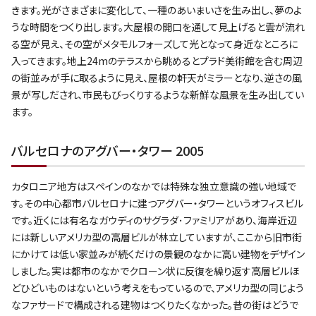
きます。光がさまざまに変化して、一種のあいまいさを生み出し、夢のよ
うな時間をつくり出します。大屋根の開口を通して見上げると雲が流れ
る空が見え、その空がメタモルフォーズして光となって身近なところに
入ってきます。地上24mのテラスから眺めるとプラド美術館を含む周辺
の街並みが手に取るように見え、屋根の軒天がミラーとなり、逆さの風
景が写しだされ、市民もびっくりするような新鮮な風景を生み出してい
ます。
バルセロナのアグバー・タワー 2005
カタロニア地方はスペインのなかでは特殊な独立意識の強い地域で
す。その中心都市バルセロナに建つアグバー・タワーというオフィスビル
です。近くには有名なガウディのサグラダ･ファミリアがあり、海岸近辺
には新しいアメリカ型の高層ビルが林立していますが、ここから旧市街
にかけては低い家並みが続くだけの景観のなかに高い建物をデザイン
しました。実は都市のなかでクローン状に反復を繰り返す高層ビルほ
どひどいものはないという考えをもっているので、アメリカ型の同じよう
なファサードで構成される建物はつくりたくなかった。昔の街はどうで