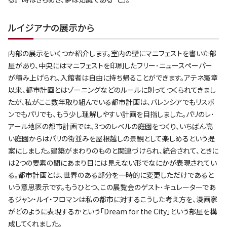
ルイジアナの展示から
内部の展示をいくつか紹介します。室内の壁にマニフェストを書いた部
屋があり、中央にはマニフェストを印刷したフリー･ニュースペーパー
が積み上げられ、入館者は自由に持ち帰ることができます。アテネ憲章
以来、都市計画とはゾーニングなどのルールに則ってつくられてきまし
たが、私がここ数年取り組んでいる都市計画は、バレンシアでもリスボ
ンでもパリでも、もう少し理解しやすい計画を目指しました。パリのレ･
アール地区の都市計画では、3つのレベルの庭園をつくり、いちばん高
い庭園からはパリの街並みを屋根越しの景観として楽しめるという提
案にしました。建築がまわりのものと関連づけられ、統合されて、ときに
は2つの要素の間にあまり目には見えない形でなにかが表現されてい
る。都市計画とは、世界のある部分を一時的に変更しただけであると
いう意思表示です。もうひとつ、この展覧会のゲスト･キュレーターであ
るジャン・ルイ・フロマンは私の都市に対するこうした考え方を、漫画家
がどのように表現するかという「Dream for the City」という部屋を構
成してくれました。