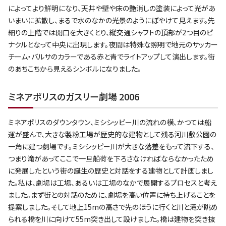
によってより鮮明になり、天井や壁や床の艶消しの塗装によって光があ
いまいに拡散し、まるで水のなかの光景のようにぼやけて見えます。先
細りの上階では開口を大きくとり、縦交通シャフトの頂部が2つ目のピ
ナクルとなって中央に出現します。夜間は特殊な照明で地元のサッカー
チーム・バルサのカラーである赤と青でライトアップして演出します。街
のあちこちから見えるシンボルになりました。
ミネアポリスのガスリー劇場 2006
ミネアポリスのダウンタウン、ミシシッピー川の流れの横、かつては船
運が盛んで、大きな製粉工場が歴史的な建物として残る河川敷公園の
一角に建つ劇場です。ミシシッピー川が大きな落差をもって流下する、
つまり滝があってここで一旦船荷を下ろさなければならなかったため
に発展したという街の誕生の歴史と対話をする建物として計画しまし
た。私は、劇場は工場、あるいは工場のなかで展開するプロセスと考え
ました。まず街との対話のために、劇場を高い位置に持ち上げることを
提案しました。そして地上15mの高さで先のほうに行くと川と滝が眺め
られる橋を川に向けて55m突き出して設けました。橋は建物を突き抜