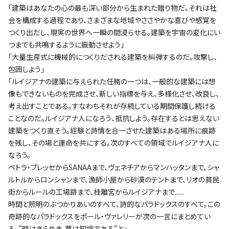
「建築はあなたの心の最も深い部分から生まれた贈り物だ。それは社
会を構成する過程であり、さまざまな地域やささやかな喜びや感覚を
つくり出だし、現実の世界へ一瞬の間浸らせる。建築を宇宙の変化にい
つまでも共鳴するように振動させよう」
「大量生産式に機械的につくりだされる建築を糾弾するのだ。攻撃し、
包囲しよう」
「ルイジアナの建築に与えられた任務の一つは、一般的な建築には想
像もできないものを完成させ、新しい指標を与え、多様化させ、改良し、
考え出すことである。すなわちそれが存続している期間保護し続ける
ことなのだ。ルイジアナ人になろう、抵抗しよう。存在するとは思えない
建築をつくり直そう。経験と詩情を合一させた建築はある場所に痕跡
を残し、その場と運命を共にする。次のすべての領域でルイジアナ人に
なろう。
ペトラ・ブレッセからSANAAまで、ヴェネチアからマンハッタンまで、シャ
ルトルからロンシャンまで、漁師小屋から砂漠のテントまで、リオの貧民
街からルールの工場跡まで、桂離宮からルイジアナまで......
時間と照明のぶつかりあいのすべて、詩的なパラドックスのすべて。この
奇跡的なパラドックスをポール・ヴァレリーが次の一言にまとめてい
る。"時はきらめき、夢は知識である"と」。