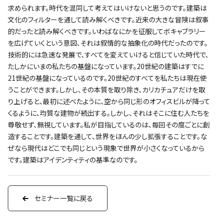
求められます。時代を混同して考えてはいけないと思うのです。建築は
文化のフィルターを通して読み解くべきです。近来の大きな冒険は叙事
的だったと読み解くべきです。いわばなにかを征服してボキャブラリー
を広げていくという意図、それは叙情的な抽象化の時代だったのです。
技術的には急速な発展で、すべてを変えていけると信じていた時代で、
たしかにいまの私たちの基盤になっています。20世紀の建築はすでに
21世紀の基盤になっているのです。20世紀のすべてを私たちは現在使
うことができます。しかし、その本質を取り除き、カリカチュアだけを取
り上げると、最初に述べたように、空から同じ形のオフィスビルが降って
くるように、均質な建物が続出する。しかし、それはそこに住む人たちを
尊敬せず、無視しています。私が目指しているのは、毎回その度ごとに創
造することです。建築を通して、世界をほんの少し拡張することです。な
ぜなら現代はどこでも同じという現象で世界が小さくなっているから
です。建築はアイデンティティの基準なのです。
セミナー一覧に戻る