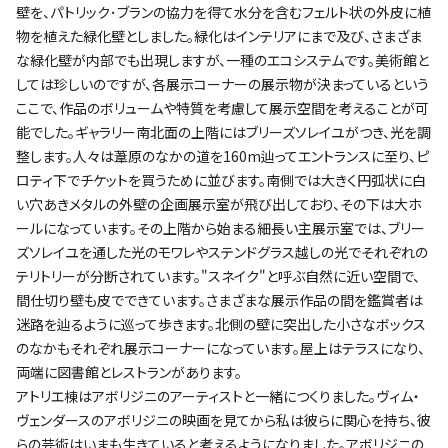
壁を、パトリック･ブランの協力を得て水分を含むフェルト状の外皮に植
物を植えた緑化壁としました。緑化はインテリアにまで及び、さまざま
な緑化壁が内部でも出現しますが、一種のエコシステムです。美術館と
しては珍しいのですが、各展示コーナーの展示物が決まっているという
ここで、作品のボリュームや特質を考慮して展示空間を考えることが可
能でした。ギャラリー南北面の上階にはブリーズソレイユがつき、光を調
整します。人々は葦原のなかの道を160m辿ってエントランスに至り、ピ
ロティ下でチケットを買うために並びます。南側では大きく円弧状に白
い穴あきメタルの外壁の企画展示室が飛び出しており、その下は大ホ
ールになっています。その上階から始まる細長い主展示室では、ブリー
ズソレイユを通した光のモワレやステンドグラス越しの光でそれぞれの
テリトリーが分断されています。"スネイク"と呼ぶ自然に近い空間で、
間仕切り壁も皮でできています。さまざまな展示作品の間を鑑賞者は
迷路を辿るように巡って歩きます。北側の壁に突出した小さなボックス
のなかもそれぞれ展示コーナーになっています。屋上はテラスになり、
両端に図書館とレストランがあります。
アトリエ棟はアボリジニのアーティストと一緒につくりました。ヴィム・
ヴェンダースのアボリジニの映画を見てから私は彼らに関心を持ち、彼
らの芸術はいまも生きていると考えるようになりました。アボリジニの