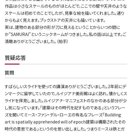
作品は小さなスケールのものがほとんどで、ここでの壁や天井のような
スケールは初めてのことでしたが、見事な絵を描いてくれました。通り
からもよく見えます。ブックストアの天井にも描いています。
実は、建物のある部分の形が刀に見えるということからいつの間に
か"SAMURAI"というニックネームがつきました。私の話は以上です。ご
清聴ありがとうございました。（拍手）
質疑応答
質問
すばらしいスライドを使っての講演ありがとうございました。2年前にデ
ンマークに留学していたので、ルイジアナ美術館はよく訪れ、懐かしくス
ライドを拝見しました。ルイジアナ･マニフェストのなかのある部分が少
し気になっています。「建築はその時代を記すものである」というフレー
ズを聞いてミース・ファン・デル・ローエの有名なフレーズ「Building
art is spatially apprehended will of epoch建築は構築されたその
時代の意思である」というのを思い出しました。つまりミースは鉄とガ