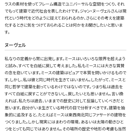
ラスの素材を使ってフレーム構造でユニバーサルな空間をつくり、それ
でもって建築で近代社会を表したわけです。ジャン・ヌーヴェルさんは現
代という時代をどのように捉えておられるのか、さらにその考えを建築
化するときに気をつけておられることは何かをお聞きしたいと思いま
す。
ヌーヴェル
私なりの定義から常に出発します。ミースはいろいろな限界を超えよう
と試み、すべてを白紙に戻して考えました。私もミースには大きな賞賛
の念を抱いています。ミースの建築はピュアで本質を問いかけるもので
す。しかし、私は彼と同じ時代を生きてはいません。したがって、ミースと
同じ哲学で建築を創っているわけではないのです。つまり私は過去を
すべて白紙に戻すことができないし、戻したいとも思いません。言い換
えれば、私たちは過去、いままでの歴史に対して反論していくべきだと
思います。自分がいま生きている時代の目で分析すべきです。建築を抽
象的に追及すると、たとえばミースは東西南北同じファサードの建物を
つくりました。しかし現実にはまわりの環境、あるいは太陽の動きひと
つをとっても同じではありません。その場所の歴史や地形の考慮も当然