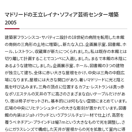
マドリードの王立レイナ・ソフィア芸術センター増築
2005
建築家フランシスコ・サバティニ設計の18世紀の病院を転用した本館
の南側の三角形の土地に増築し、新たな入口、企画展示室、図書館、ホ
ール、レストラン、収蔵庫が新たにつくられました。私は既存の本館とは
切り離して計画することでコンペに入選しました。まるで本館の木陰に
あるような建物にしました。企画展示室、ホール、図書館の3つの建物
が独立して建ち、全体に赤い大きな屋根をかけ、中央は三角の中庭広
場になります。屋根には大きな開口があり、暑いマドリードに光と陰と
風を呼び込みます。三角の頂点に位置するカフェ･レストランは真っ赤
なポリエステルの天井の下に高さのさまざまな白いテーブルだけがあ
り、夜は椅子がセットされ、基本的には何もない空間にまとめています。
広場の中央にリヒテンシュタインの大きな彫刻が置かれています。図書
館の内装はジョトバウッドというブラジルチェリー材で仕上げ、高窓を
覆うベネチアン･ブラインドは幅7mという大きなもので光を調整し、さ
らにガラスレンズで構成した天井が屋根からの光を拡散して室内に導