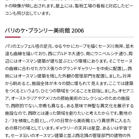
トの映像が映し出されます。屋上には、製粉工場の看板と対応したビー
コンも飛び出しています。
パリのケ・ブランリー美術館 2006
パリのエッフェル塔の足元、ゆるやかにカーブを描くセーヌ川南岸、並木
道も曲線を描いており、西にブルドネ大通り、南にウニベルシテ通り、周
辺にはオースマン建築が建ち並ぶという環境にあります。そこでセーヌ
の曲線に合わせたガラス張りのグランドギャラリーを中央に配置し、西
側にはオースマン建築を残した外観の管理部門を配置しました。対岸
から眺めると、施設全体が木々の間に埋もれて見えます。ここでは建築
をつくるというより、ひとつの領域をつくることを目指しました。オセアニ
ア、オーストラリアやアメリカの原始美術のコレクションのための施設
で、西欧的でない、宗教も異なる、ある意味で神聖な異文化を展示する
施設なので、西欧とは違った領域を創りたいと考えたからです。敷地の
2／3を植栽した庭とし、パリの日常から美術館という異世界に入るた
めの移行の場としています。ギャラリーの天井は星空、あるいは宇宙で
す。セーヌ沿いのオースマン建築と並ぶ西北隅の管理部門の建物の外