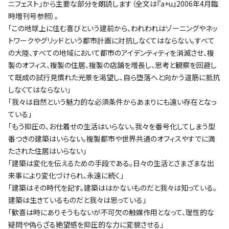
ニフェスト」から主要な部分を朗読します（全文は『a+u』2006年4月臨
時増刊号参照）。
「この地球上に住む喜びという建前から、われわれはゾーニングやネッ
トワークやグリッドという都市計画に対抗しなくてはならない。すべて
の大陸、すべての地域において都市のアイデンティティを消滅させ、複
製のオフィス、複製の住居、複製の店舗を増長し、思考と観察を回避し
て既成の試行見慣れた光景を渇望し、自ら堕落へと向かう道筋に抵抗
しなくてはならない」
「我々は自然という魅力的な必須条件からあまりにも遠い存在となっ
ている」
「もう抑圧の、お仕着せの生活はいらない。我々を番号化してしまう型
番つきの建築はいらない。複製都市や世界共通のオフィスやすでに満
たされた住居はいらない」
「建築は変化を伝えるための手段である。日々の生活とさまざまな出
来事により変化づけられ、永遠に続く」
「建築はその時代を記す。建築ははかないものだと我々は知っている。
建築は生きているものだと我々は思っている」
｢歓喜は時にありそうもないが不可欠の触媒作用となって、理性的な
疑問や偽らざる絶望感を抑圧的な力に変貌させる｣