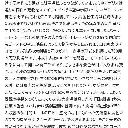
けて反対側にも延びて駐車場ビルとつながっています。ミネアポリスは
通りの両側の建物をスカイウエイと呼ぶ空中歩廊でつないだモールで
有名な街です。それをここでも踏襲しています。製粉工場は往時のまま
に看板まで残されています。そこで劇場は全く色の異なる青い金属パ
ネルでつくり、もうひとつの工場のようなシルエットにしました。バーナ
ード･ショーなどの劇作家の大きなポートレートが壁面を飾り、内部で
もゴーストと呼ぶ、映像によって人物像が映し出されます。1100席のプ
ロセニアム形式の大劇場と元のガスリー劇場の形式を踏襲した700席
の円形劇場があり、中央に共有のロビーを配置し、そのあちらこちらに
外部に向けて開いた開口部があり、さまざまな景色が目に入ります。突
き出した橋の端部は青いガラス越しに川が見え、景色がモノクロ写真
のように抽象化され、すぐ脇の側壁に開いた小さな開口部の透明ガラ
ス越しには現実の景色が見え、そこでもひとつのドラマが展開します。
また、ここでもマドリッドと同様、壁の厚みの部分のミラー効果によって
景観の複製をつくり出しています。大劇場は真っ赤で、円形劇場は秋の
紅葉の色合いです。赤は演劇空間の基調です。大劇場の最上階の250
人収容の多目的ホールのロビー空間の、川に向かった先端部に黄色い
ガラスの箱があり、スキーのゴーグルで体験するように、そこに天気の
悪い日でも明るい景色が展開します。夜間は外壁のパネルにもゴース