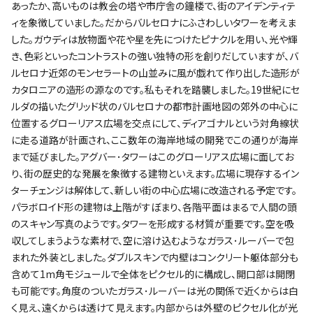
あったか、高いものは教会の塔や市庁舎の鐘楼で、街のアイデンティテ
ィを象徴していました。だからバルセロナにふさわしいタワーを考えま
した。ガウディは放物面や花や星を先につけたピナクルを用い、光や輝
き、色彩といったコントラストの強い独特の形を創りだしていますが、バ
ルセロナ近郊のモンセラートの山並みに風が戯れて作り出した造形が
カタロニアの造形の源なのです。私もそれを踏襲しました。19世紀にセ
ルダの描いたグリッド状のバルセロナの都市計画地図の郊外の中心に
位置するグローリアス広場を交点にして、ディアゴナルという対角線状
に走る道路が計画され、ここ数年の海岸地域の開発でこの通りが海岸
まで延びました。アグバー･タワーはこのグローリアス広場に面してお
り、街の歴史的な発展を象徴する建物といえます。広場に現存するイン
ターチェンジは解体して、新しい街の中心広場に改造される予定です。
パラボロイド形の建物は上階がすぼまり、各階平面はまるで人間の頭
のスキャン写真のようです。タワーを形成する材質が重要です。空を吸
収してしまうような素材で、空に溶け込むようなガラス･ルーバーで包
まれた外装としました。ダブルスキンで内壁はコンクリート躯体部分も
含めて1m角モジュールで全体をピクセル的に構成し、開口部は開閉
も可能です。角度のついたガラス･ルーバーは光の関係で近くからは白
く見え、遠くからは透けて見えます。内部からは外壁のピクセル化が光