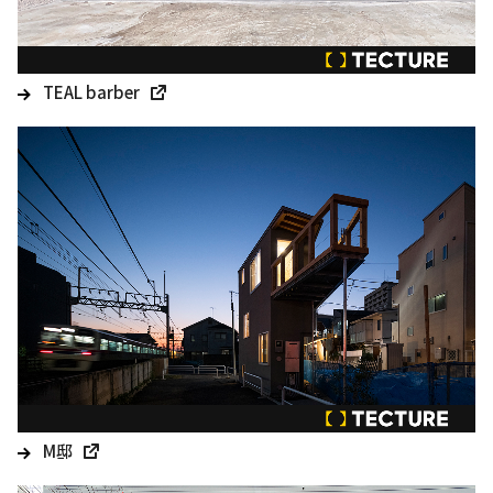
TEAL barber
M邸