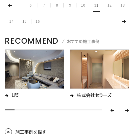
6
7
8
9
10
12
13
11
14
15
16
RECOMMEND
おすすめ施工事例
v
e
L邸
株式会社セラーズ
r
p
n
e
x
施工事例を探す