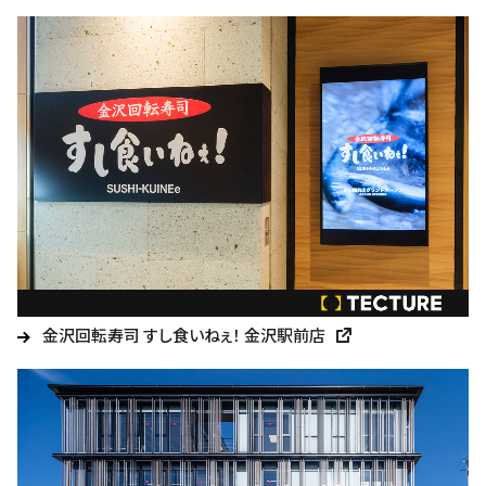
金沢回転寿司 すし食いねぇ！ 金沢駅前店