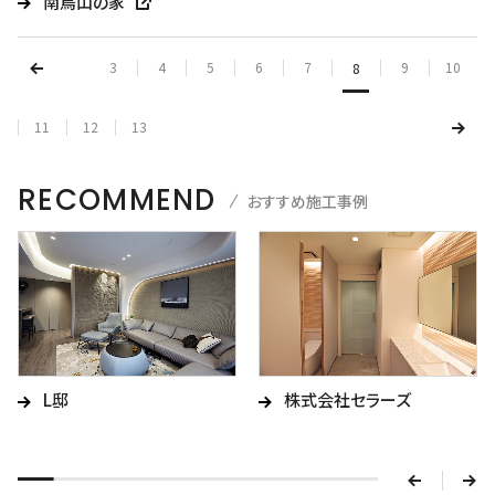
南烏山の家
3
4
5
6
7
9
10
8
11
12
13
RECOMMEND
おすすめ施工事例
v
L邸
株式会社セラーズ
e
r
p
n