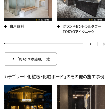
v
白戸眼科
グランドセントラルタワー
e
TOKYOアイクニック
r
p
n
e
x
「施設：医療施設」一覧
t
カテゴリー「 化粧板・化粧ボード 」のその他の施工事例