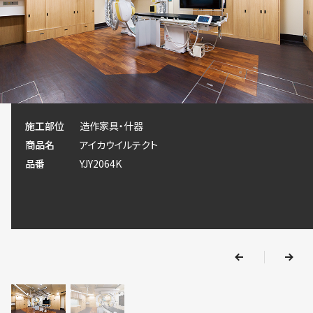
施工部位
施工部位
造作家具・什器
造作家具・什器
商品名
商品名
アイカウイルテクト
アイカウイルテクト
品番
品番
YJY2064K
YJY2064K
v
e
r
p
n
e
x