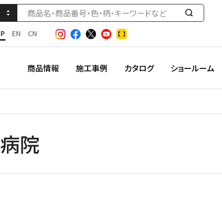
検
索
JP
EN
CN
す
る
商品情報
施工事例
カタログ
ショールーム
さ病院