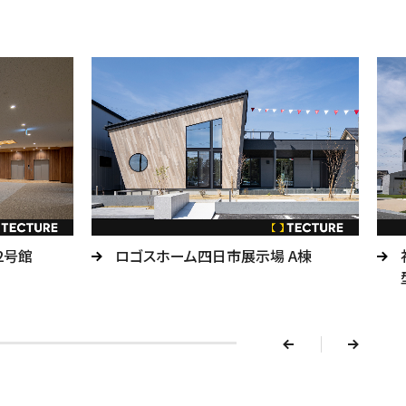
2号館
ロゴスホーム四日市展示場 A棟
v
e
r
p
n
e