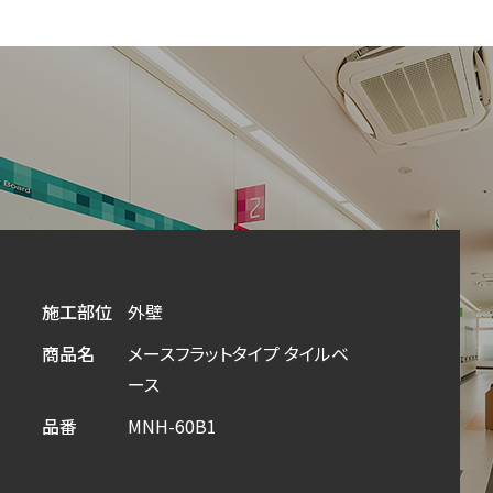
施工部位
施工部位
施工部位
外壁
内壁
内壁
商品名
商品名
商品名
メースフラットタイプ タイルベ
セラール
セラール
ース
品番
品番
FKJ6000ZYN23
FKJ6000ZYN23
品番
MNH-60B1