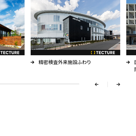
v
精密検査外来施設ふわり
e
r
p
n
e
x
t