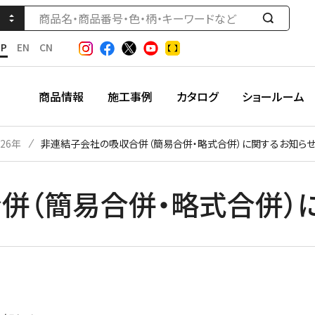
検
索
JP
EN
CN
す
る
商品情報
施工事例
カタログ
ショールーム
026年
非連結子会社の吸収合併（簡易合併・略式合併）に関するお知ら
併（簡易合併・略式合併）