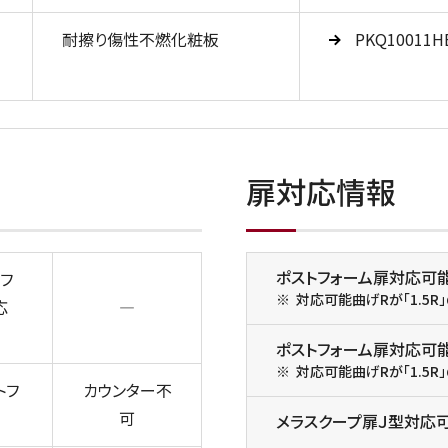
耐擦り傷性不燃化粧板
PKQ10011H
扉対応情報
ポストフォーム扉対応可
フ
対応可能曲げRが「1.5
応
―
ポストフォーム扉対応可
対応可能曲げRが「1.5
トフ
カウンター不
可
メラスクープ扉Ｊ型対応