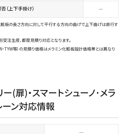
可否（上下手掛け）
―
化粧板の長さ方向に対して平行する方向の曲げで上下曲げは直行す
別受注生産、都度見積り対応となります。
・TJW・TYW等）の見積り価格はメラミン化粧板設計価格帯とは異なり
ー(扉)・スマートシューノ･メラ
レーン対応情報
―