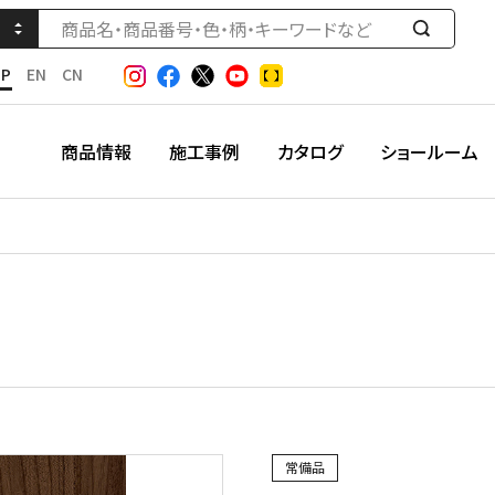
検
索
JP
EN
CN
す
る
商品情報
施工事例
カタログ
ショールーム
常備品