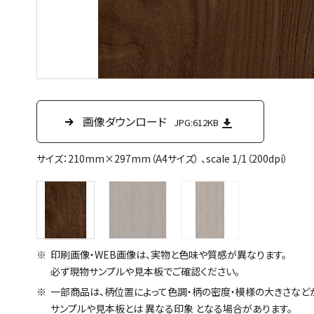
画像ダウンロード
画像ダウンロード
画像ダウンロード
JPG:612KB
JPG:42.9KB
JPG:1.3MB
サイズ：210mm×297mm（A4サイズ） 、scale 1/1（200dpi）
印刷画像・WEB画像は、実物と色味や質感が異なります。
必ず現物サンプルや見本板でご確認ください。
一部商品は、柄位置によって色調・柄の密度・模様の大きさなど
サンプルや見本板とは 異なる印象 となる場合があります。