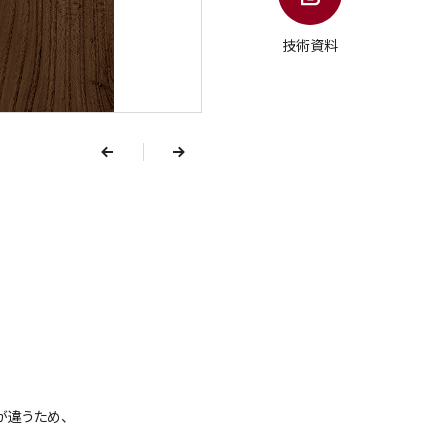
技術資料
v
e
r
p
n
e
x
t
が違うため、