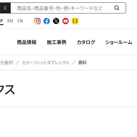
検
索
JP
EN
CN
す
る
商品情報
施工事例
カタログ
ショールーム
口化粧材
カラーフィットダプレックス
資料
クス