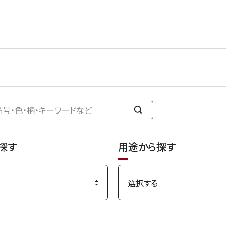
検
索
す
探す
用途から探す
る