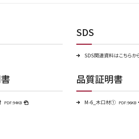
SDS
SDS関連資料はこちらか
明書
品質証明書
材
M-6_木口材①
PDF:94KB
PDF:96KB