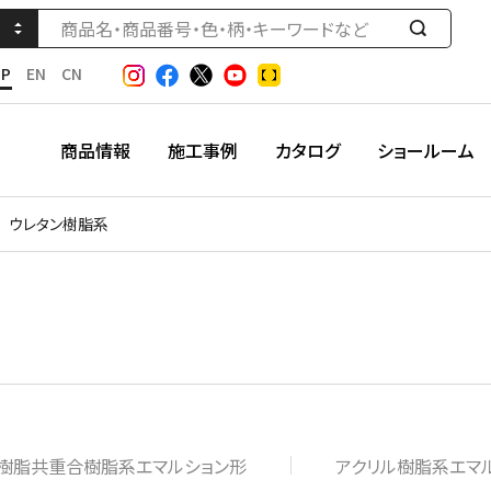
検
索
JP
EN
CN
す
る
商品情報
施工事例
カタログ
ショールーム
ウレタン樹脂系
樹脂共重合樹脂系エマルション形
アクリル樹脂系エマ