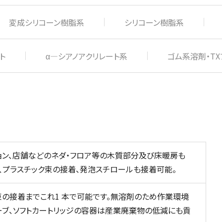
変成シリコーン樹脂系
シリコーン樹脂系
ト
α―シアノアクリレート系
ゴム系溶剤・TX
ョン、店舗などのネダ・フロア等の木質部分及び床暖房も
、プラスチック束の接着、発泡スチロールも接着可能。
束の接着までこれ1 本で可能です。無溶剤のため作業環境
ーブ、ソフトカートリッジの容器は産業廃棄物の低減にも貢