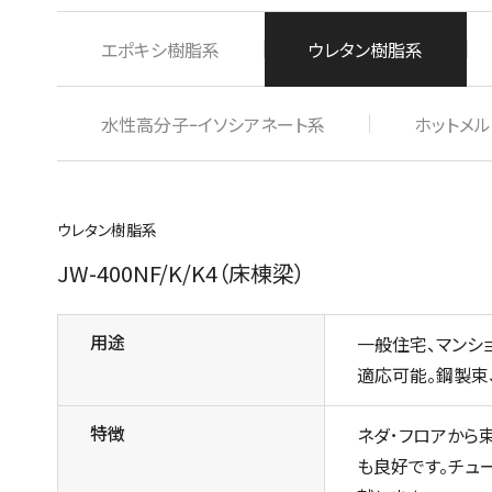
エポキシ樹脂系
ウレタン樹脂系
水性高分子ｰイソシアネート系
ホットメル
ウレタン樹脂系
JW-400NF/K/K4（床棟梁）
用途
一般住宅、マンシ
適応可能。鋼製束
特徴
ネダ･フロアから
も良好です。チュ