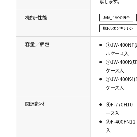
献します。
機能・性能
JAIA_４VOC適合
脱トルエンキシレン
容量／梱包
①JW-400N
ルケース入
②JW-400K
ケース入
③JW-400K
ケース入
関連部材
④F-770H1
ース入
⑤F-400FN
入