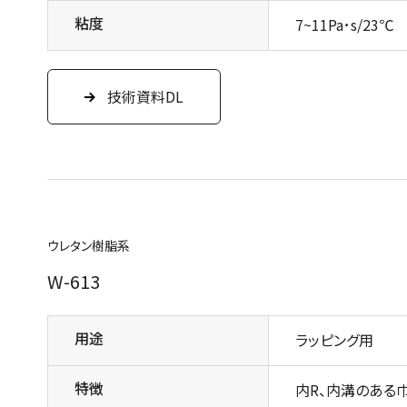
粘度
7~11Pa･s/23℃
技術資料DL
ウレタン樹脂系
W-613
用途
ラッピング用
特徴
内R、内溝のある