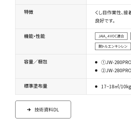
特徴
くし目作業性、接
良好です。
機能・性能
JAIA_４VOC適合
脱トルエンキシレン
容量／梱包
①JW-280P
②JW-280P
標準塗布量
17~18㎡/10k
技術資料DL