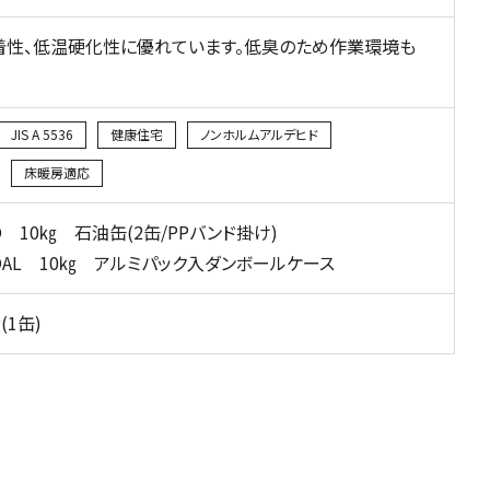
着性、低温硬化性に優れています。低臭のため作業環境も
JIS A 5536
健康住宅
ノンホルムアルデヒド
床暖房適応
RO 10㎏ 石油缶(2缶/PPバンド掛け)
ROAL 10㎏ アルミパック入ダンボールケース
g(1缶)