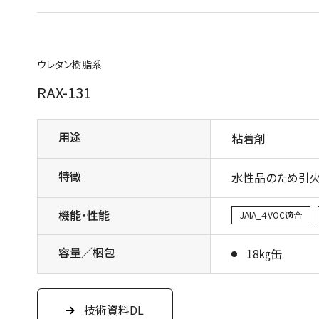
ウレタン樹脂系
RAX-131
用途
粘着剤
特徴
水性品のため引火
機能・性能
JAIA_４VOC適合
容量／梱包
18㎏缶
技術資料DL