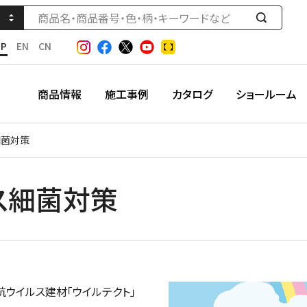
検
索
JP
EN
CN
す
る
商品情報
施工事例
カタログ
ショールーム
細菌対策
ス細菌対策
ウイルス建材「ウイルテクト」