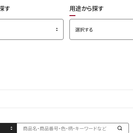
す
探す
用途から探す
る
検