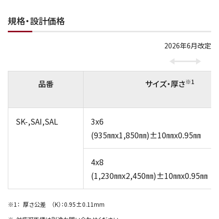
規格・設計価格
2026年6月改定
※1
品番
サイズ・厚さ
SK-,SAI,SAL
3x6
(935㎜x1,850㎜)±10㎜x0.95㎜
4x8
(1,230㎜x2,450㎜)±10㎜x0.95㎜
厚さ公差 （K）：0.95±0.11mm