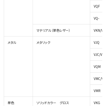
VQF
VQ-
マテリアル（単色レザー）
VKN/VN
メタル
メタリック
VJQ
VJC/VJV
VQM
VMC/VM
VMR
単色
ソリッドカラー グロス
VKG