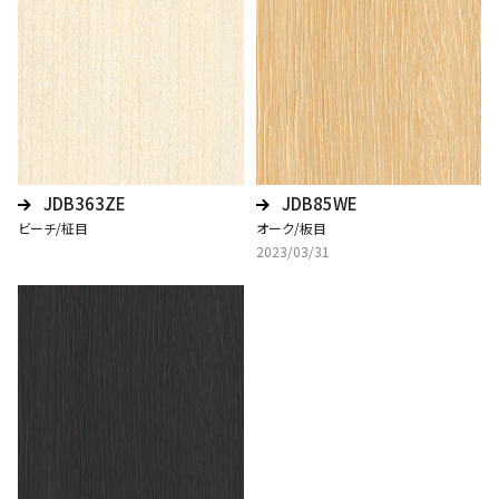
JDB363ZE
JDB85WE
ビーチ/柾目
オーク/板目
2023/03/31