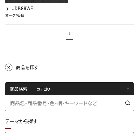
JDB88WE
オーク/板目
1
商品を探す
商品検索
検
索
テーマから探す
す
る