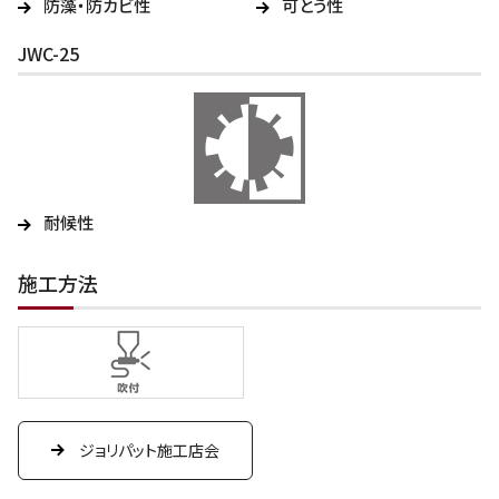
防藻・防カビ性
可とう性
JWC-25
耐候性
施工方法
ジョリパット施工店会