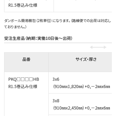
R1.5巻込み仕様
ダンボール簡易梱包（2枚単位）になります。（路線便での出荷は対応し
ておりません。）
受注生産品（納期：実働10日後～出荷）
品番
サイズ・厚さ
PKQ□□□□HB
3x6
R1.5巻込み仕様
（910㎜x1,820㎜）+0,－2㎜x6㎜
3x8
（910㎜x2,450㎜）+0,－2㎜x6㎜