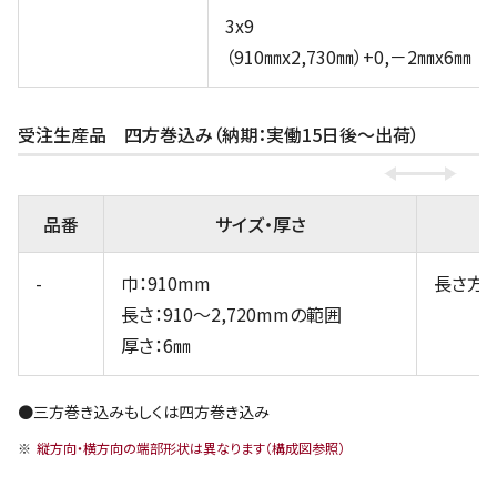
3x9
（910㎜x2,730㎜）+0,－2㎜x6㎜
受注生産品 四方巻込み（納期：実働15日後～出荷）
品番
サイズ・厚さ
-
巾：910mm
長さ方
長さ：910～2,720mmの範囲
厚さ：6㎜
●三方巻き込みもしくは四方巻き込み
縦方向・横方向の端部形状は異なります（構成図参照）