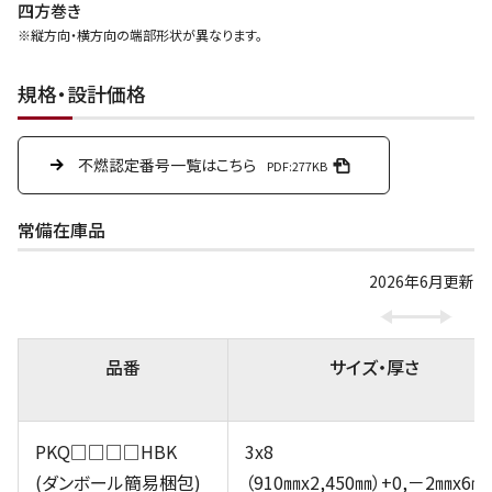
四方巻き
※縦方向・横方向の端部形状が異なります。
規格・設計価格
不燃認定番号一覧はこちら
PDF:277KB
常備在庫品
2026年6月更新
品番
サイズ・厚さ
PKQ□□□□HBK
3x8
(ダンボール簡易梱包)
（910㎜x2,450㎜）+0,－2㎜x6㎜