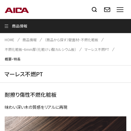
商品情報
HOME
商品情報
（商品から探す）壁面材・不燃化粧板
不燃化粧板・6mm厚（化粧けい酸カルシウム板）
マーレス不燃PT
概要・特長
マーレス不燃PT
耐擦り傷性不燃化粧板
味わい深い木の質感をリアルに再現