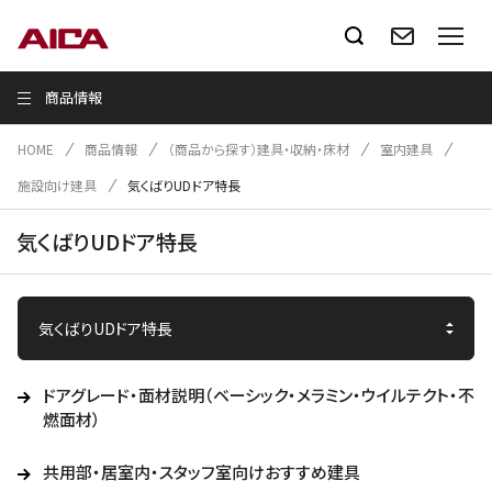
商品情報
HOME
商品情報
（商品から探す）建具・収納・床材
室内建具
施設向け建具
気くばりUDドア特長
気くばりUDドア特長
ドアグレード・面材説明（ベーシック・メラミン・ウイルテクト・不
燃面材）
共用部・居室内・スタッフ室向けおすすめ建具