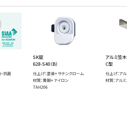
SK錠
アルミ笠木
628-S40（B）
C型
装・抗菌
仕上げ：塗装+ サテンクローム
仕上げ：アル
材質：黄銅+ ナイロン
材質：アルミ
TAH206