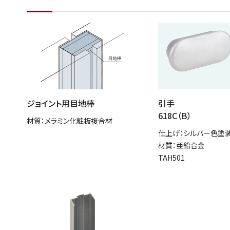
ジョイント用目地棒
引手
618C（B）
材質：メラミン化粧板複合材
仕上げ：シルバー色塗
材質：亜鉛合金
TAH501