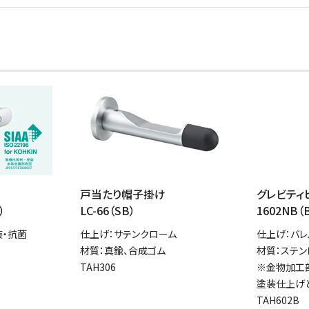
戸当たり帽子掛け
グレビティ
）
LC-66（SB）
1602NB（
装・抗菌
仕上げ：サテンクローム
仕上げ：バ
材質：真鍮、合成ゴム
材質：ステンレ
TAH306
※金物加工
塗装仕上げと
TAH602B