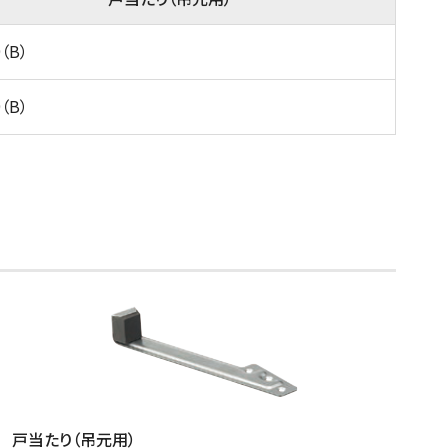
9（B）
9（B）
戸当たり（吊元用）