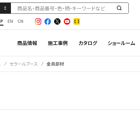
検
索
JP
EN
CN
す
る
商品情報
施工事例
カタログ
ショールーム
ス
セラールブース
金具部材