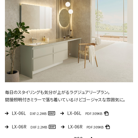
毎日のスタイリングも気分が上がるラグジュアリープラン。
間接照明付きミラーで落ち着いているけどゴージャスな雰囲気に。
LX-06L
LX-06L
DXF:2.2MB
PDF:309KB
LX-06R
LX-06R
DXF:2.2MB
PDF:309KB