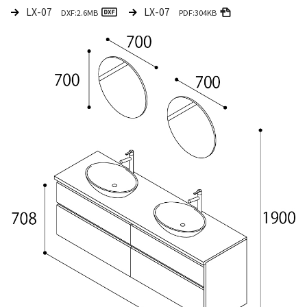
LX-07
LX-07
DXF:2.6MB
PDF:304KB