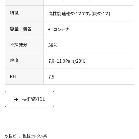
特徴
高性能速乾タイプです。(夏タイプ)
容量／梱包
コンテナ
不揮発分
58％
粘度
7.0~11.0Pa･s/23℃
PH
7.5
技術資料DL
水性ビニル樹脂ウレタン系