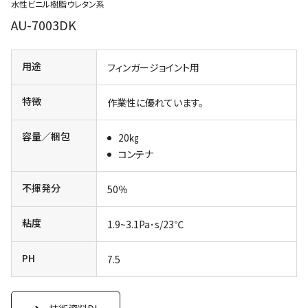
水性ビニル樹脂ウレタン系
AU-7003DK
用途
フィンガージョイント用
特徴
作業性に優れています。
容量／梱包
20㎏
コンテナ
不揮発分
50％
粘度
1.9~3.1Pa･s/23℃
PH
7.5