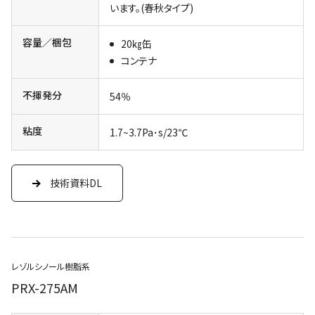
います。(春秋タイプ)
容量／梱包
20㎏缶
コンテナ
不揮発分
54％
粘度
1.7~3.7Pa･s/23℃
技術資料DL
レゾルシノール樹脂系
PRX-275AM