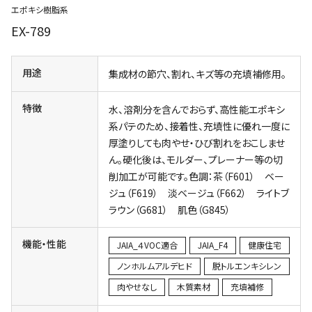
エポキシ樹脂系
EX-789
用途
集成材の節穴、割れ、キズ等の充填補修用。
特徴
水、溶剤分を含んでおらず、高性能エポキシ
系パテのため、接着性、充填性に優れ一度に
厚塗りしても肉やせ・ひび割れをおこしませ
ん。硬化後は、モルダー、プレーナー等の切
削加工が可能です。色調：茶（F601） ベー
ジュ（F619） 淡ベージュ（F662） ライトブ
ラウン（G681） 肌色（G845）
機能・性能
JAIA_４VOC適合
JAIA_F4
健康住宅
ノンホルムアルデヒド
脱トルエンキシレン
肉やせなし
木質素材
充填補修