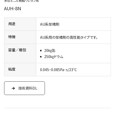
水性ビニル樹脂ウレタン系
AUH-8N
用途
AU系架橋剤
特徴
AU系用の架橋剤の高性能タイプです。
容量／梱包
20㎏缶
250㎏ドラム
粘度
0.045~0.085Pa･s/23℃
技術資料DL