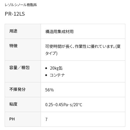
レゾルシノール樹脂系
PR-12LS
用途
構造用集成材用
特徴
可使時間が長く、作業性に優れています。(夏
タイプ)
容量／梱包
20㎏缶
コンテナ
不揮発分
56％
粘度
0.25~0.45Pa･s/20℃
PH
7