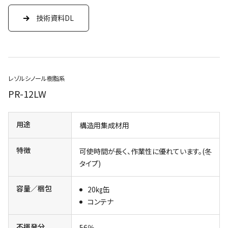
技術資料DL
レゾルシノール樹脂系
PR-12LW
用途
構造用集成材用
特徴
可使時間が長く、作業性に優れています。(冬
タイプ)
容量／梱包
20㎏缶
コンテナ
不揮発分
56％