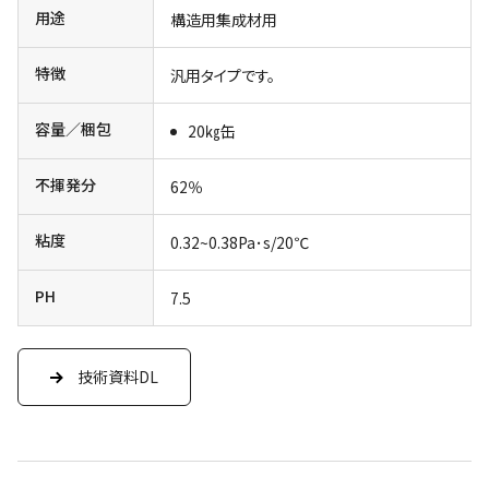
用途
構造用集成材用
特徴
汎用タイプです。
容量／梱包
20㎏缶
不揮発分
62％
粘度
0.32~0.38Pa･s/20℃
PH
7.5
技術資料DL