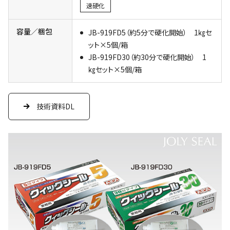
速硬化
容量／梱包
JB-919FD5（約5分で硬化開始） 1㎏セ
ット×5個/箱
JB-919FD30（約30分で硬化開始） 1
㎏セット×5個/箱
技術資料DL