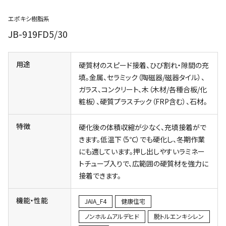
エポキシ樹脂系
JB-919FD5/30
用途
硬質材のスピード接着、ひび割れ・隙間の充
填。金属、セラミック（陶磁器/磁器タイル）、
ガラス、コンクリート、木（木材/各種合板/化
粧板）、硬質プラスチック（FRP含む）、石材。
特徴
硬化後の体積収縮が少なく、充填接着がで
きます。低温下（5℃）でも硬化し、冬期作業
にも適しています。押し出しやすいラミネー
トチューブ入りで、広範囲の硬質材を強力に
接着できます。
機能・性能
JAIA_F4
健康住宅
ノンホルムアルデヒド
脱トルエンキシレン