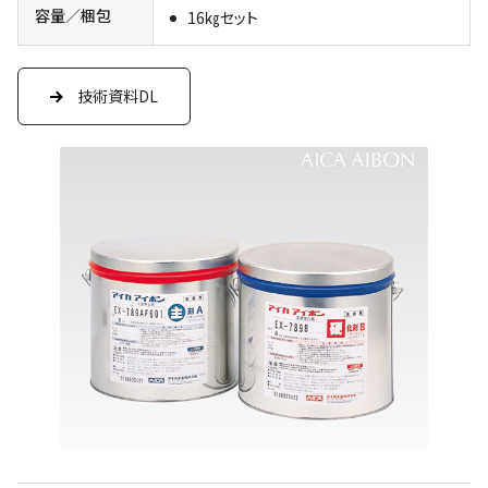
容量／梱包
16㎏セット
技術資料DL