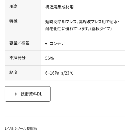
用途
構造用集成材用
特徴
短時間冷却プレス、高周波プレス用で耐水・
耐老化性に優れています。(春秋タイプ)
容量／梱包
コンテナ
不揮発分
55％
粘度
6~16Pa･s/23℃
技術資料DL
レゾルシノール樹脂系