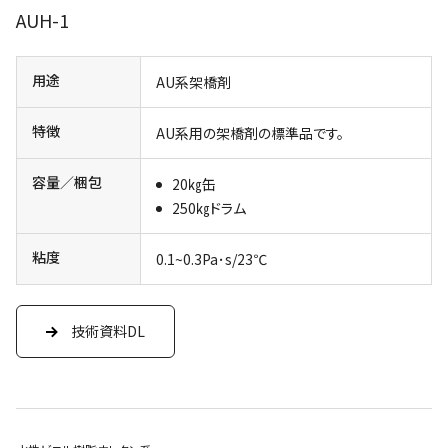
AUH-1
用途
AU系架橋剤
特徴
AU系用の架橋剤の標準品です。
容量／梱包
20㎏缶
250㎏ドラム
粘度
0.1~0.3Pa･s/23℃
技術資料DL