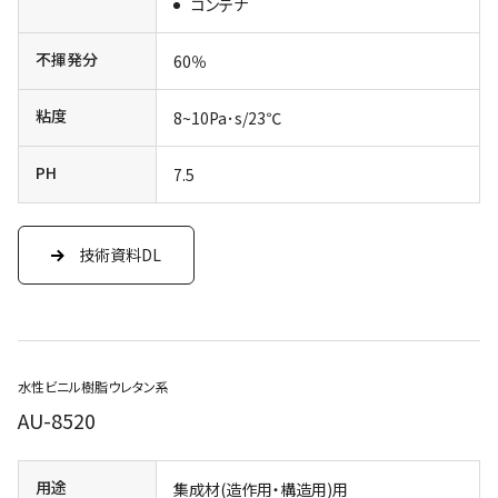
コンテナ
不揮発分
60％
粘度
8~10Pa･s/23℃
PH
7.5
技術資料DL
水性ビニル樹脂ウレタン系
AU-8520
用途
集成材(造作用・構造用)用