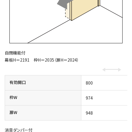
自閉機能付
幕板H＝2191 枠H＝2035（扉H＝2024）
有効開口
800
枠W
974
扉W
948
消音ダンパー付