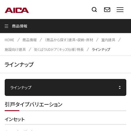
商品情報
HOME
商品情報
（商品から探す）建具・収納・床材
室内建具
施設向け建具
気くばりUDドア（キッズ仕様）特長
ラインナップ
ラインナップ
引戸タイプバリエーション
インセット