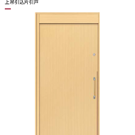
上吊引込片引戸