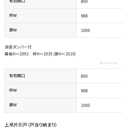
有効開口
800
枠W
988
扉W
1000
消音ダンパー付
幕板H＝2093 枠H＝2035（扉H＝2010）
有効開口
800
枠W
988
扉W
1000
上吊片引戸（戸当り納まり）