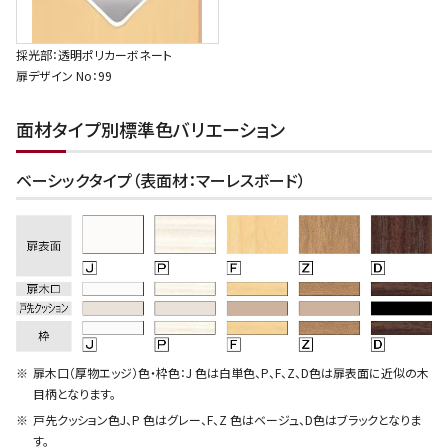
採光部：透明ポリカーボネート
扉デザイン No：99
面材タイプ別標準色バリエーション
ベーシックタイプ（表面材：マーレスボード）
扉木口（厚物エッジ）色・枠色：J 色は白単色、P、F、Z、D色は扉表面に近似の木
目柄となります。
戸先クッション色J、P 色はグレー、F、Z 色はベージュ、D色はブラックとなりま
す。