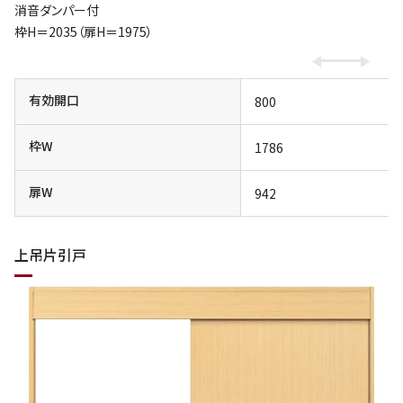
消音ダンパー付
枠H＝2035（扉H＝1975）
有効開口
800
枠W
1786
扉W
942
上吊片引戸