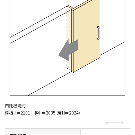
自閉機能付
幕板H＝2191 枠H＝2035（扉H＝2024）