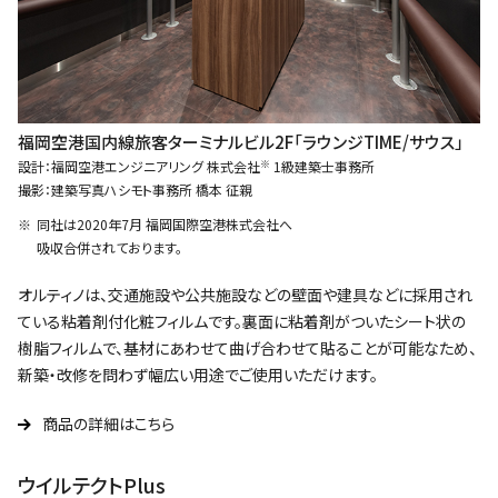
福岡空港国内線旅客ターミナルビル2F「ラウンジTIME/サウス」
※
設計：福岡空港エンジニアリング 株式会社
1級建築士事務所
撮影：建築写真ハシモト事務所 橋本 征親
同社は2020年7月 福岡国際空港株式会社へ
吸収合併されております。
オルティノは、交通施設や公共施設などの壁⾯や建具などに採⽤され
ている粘着剤付化粧フィルムです。裏⾯に粘着剤がついたシート状の
樹脂フィルムで、基材にあわせて曲げ合わせて貼ることが可能なため、
新築・改修を問わず幅広い⽤途でご使⽤いただけます。
商品の詳細はこちら
ウイルテクトPlus