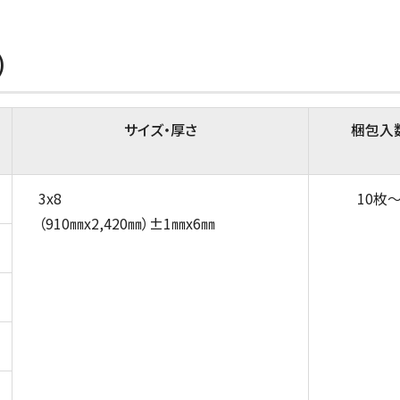
)
サイズ・厚さ
梱包入
3x8
10枚
（910㎜x2,420㎜）±1㎜x6㎜