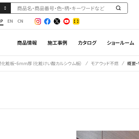
検
索
JP
EN
CN
す
る
商品情報
施工事例
カタログ
ショールーム
燃化粧板・6mm厚（化粧けい酸カルシウム板）
モアウッド不燃
概要・