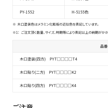
PY-1552
H-5155色
木口塗装色はメラミン化粧板の近似色を表記しています。
ご注文頂く数量、サイズ、時期等により表記以上の納期がかか
品番
木口塗装(四方) PYT□□□□T4
木口貼り(二方) PYT□□□□K2
木口貼り(四方) PYT□□□□K4
ご注意