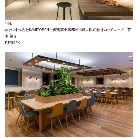
「Re:」
設計：株式会社KAMITOPEN一級建築士事務所 撮影：株式会社ロッヂコープ 宮
本 啓介
EJY508K