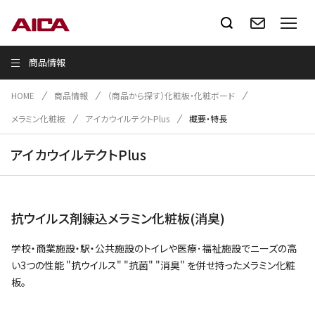
商品情報
HOME
商品情報
（商品から探す）化粧板・化粧ボード
メラミン化粧板
アイカウイルテクトPlus
概要・特長
アイカウイルテクトPlus
抗ウイルス剤練込メラミン化粧板(消臭)
学校・商業施設・駅・公共施設のトイレや医療･福祉施設でニーズの高
い3つの性能 "抗ウイルス" "抗菌" "消臭" を併せ持ったメラミン化粧
板。