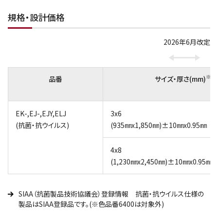
規格・設計価格
2026年6月改定
※1
品番
サイズ・厚さ(mm)
EK-,EJ-,EJY,ELJ
3x6
(抗菌・抗ウイルス)
(935㎜x1,850㎜)±10㎜x0.95㎜
4x8
(1,230㎜x2,450㎜)±10㎜x0.95㎜
SIAA（抗菌製品技術協議会）登録情報 抗菌・抗ウイルス仕様の
製品はSIAA登録品です。(※色品番6400は対象外)