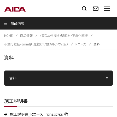
商品情報
HOME
商品情報
（商品から探す）壁面材・不燃化粧板
不燃化粧板・6mm厚（化粧けい酸カルシウム板）
Rニース
資料
資料
施工説明書
施工説明書_Rニース
PDF:1,327KB