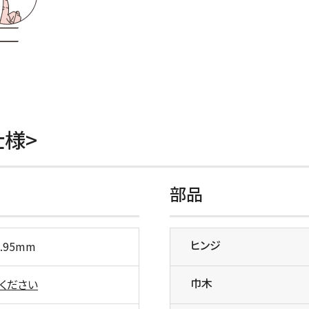
仕様>
部品
ヒンジ
.95mm
巾木
ください