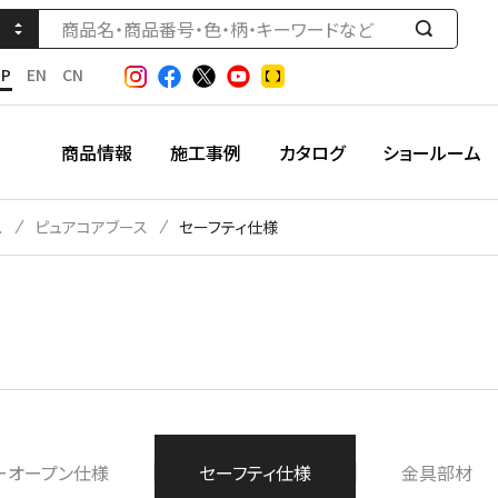
検
索
JP
EN
CN
す
る
商品情報
施工事例
カタログ
ショールーム
ス
ピュアコアブース
セーフティ仕様
ーオープン仕様
セーフティ仕様
金具部材