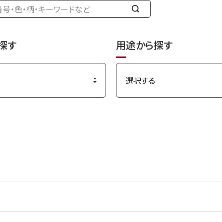
検
索
す
探す
用途から探す
る